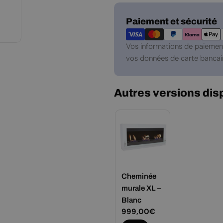
Modes
Paiement et sécurité
de
paiement
Vos informations de paiement
vos données de carte bancair
Autres versions dis
Cheminée
murale XL –
Blanc
Prix
999,00€