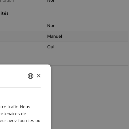
entation
Non
ités
Non
Manuel
Oui
2
×
ENGLISH
BULGARIAN
CROATIAN
tre trafic. Nous
CATALAN
artenaires de
leur avez fournies ou
CZECH