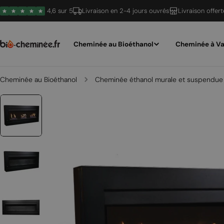
Passer
4,6 sur 5
Livraison en 2-4 jours ouvrés
Livraison offer
au
contenu
Cheminée au Bioéthanol
Cheminée à Va
Cheminée au Bioéthanol
Cheminée éthanol murale et suspendue