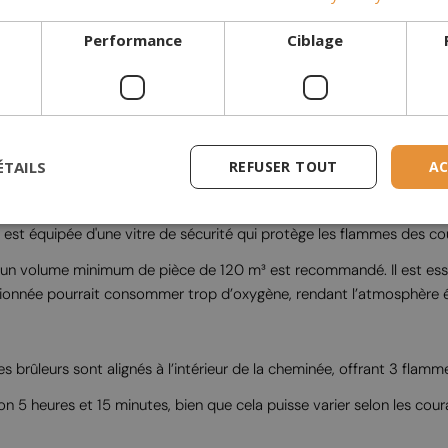
Performance
Ciblage
ÉTAILS
REFUSER TOUT
AC
st équipée d'une vitre de sécurité qui protège les flammes des cour
un volume minimum de pièce de 120 m³ est recommandé. Il est essent
ionnée pourrait consommer trop d’oxygène, rendant l’atmosphère é
es brûleurs sont alignés à l’intérieur de la cheminée, offrant 3 fla
 5 heures et 15 minutes, bien que cela puisse varier selon les coura