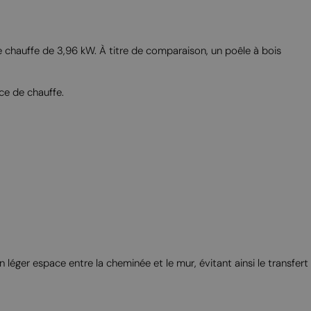
MALTESE
NORWEGIAN
POLISH
e chauffe de 3,96 kW. À titre de comparaison, un poêle à bois
PORTUGUESE
ce de chauffe.
ROMANIAN
RUSSIAN
SERBIAN
SLOVAK
SLOVENIAN
SPANISH
SWEDISH
TURKISH
léger espace entre la cheminée et le mur, évitant ainsi le transfert
UKRAINIAN