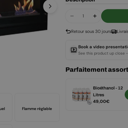
Ouvrir le média 1 en mode modal
Quantité
Diminuer La Quantité
Augmenter La
Retour sous 30 jours
Livra
Book a video presentat
See this product up close -
Parfaitement assort
Entonnoir pour
Bioéthanol - 12
Ajouter
remplissage -
Litres
Prix
9,00€
Prix
49,00€
plastique
uel
Flamme réglable
régulier
régulier