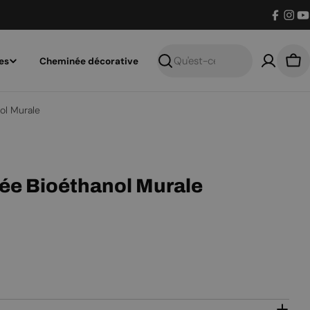
Facebo
Inst
Y
es
Cheminée décorative
Recherche
Pan
ol Murale
e Bioéthanol Murale