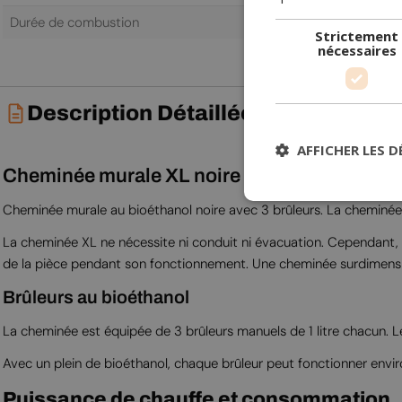
Durée de combustion
6,0 h
Strictement
nécessaires
Description Détaillée
AFFICHER LES D
Cheminée murale XL noire
Cheminée murale au bioéthanol noire avec 3 brûleurs. La cheminée e
La cheminée XL ne nécessite ni conduit ni évacuation. Cependant, 
de la pièce pendant son fonctionnement. Une cheminée surdimens
Brûleurs au bioéthanol
La cheminée est équipée de 3 brûleurs manuels de 1 litre chacun. L
Avec un plein de bioéthanol, chaque brûleur peut fonctionner environ
Puissance de chauffe et consommation