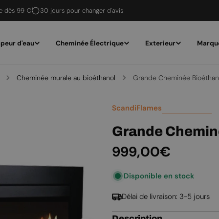
te dès 99 €
30 jours pour changer d'avis
peur d'eau
Cheminée Électrique
Exterieur
Marqu
Cheminée murale au bioéthanol
Grande Cheminée Bioéthan
ScandiFlames
Grande Cheminé
Prix
999,00€
Disponible en stock
régulier
Délai de livraison: 3-5 jours
Description