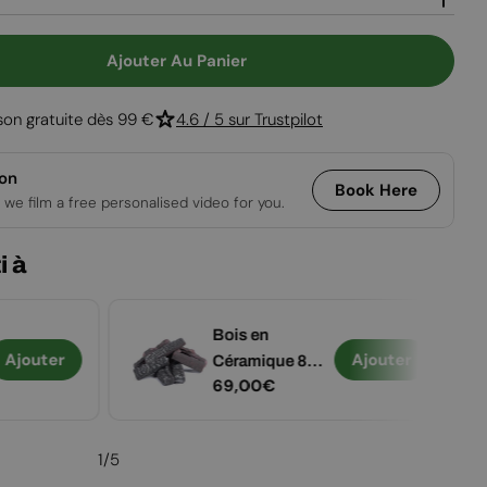
Ouvrir le média
Ajouter Au Panier
 Pour Grande Cheminée Bioéthanol Murale
 Quantité Pour Grande Cheminée Bioéthanol Mura
ison gratuite dès 99 €
4.6 / 5 sur Trustpilot
ion
Book Here
 we film a free personalised video for you.
i à
Bois en
Ajouter
Ajouter
Céramique 8
Prix
69,00€
pièces.
régulier
1
/
5