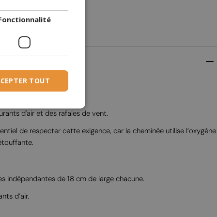
DANISH
Fonctionnalité
DUTCH
ESTONIAN
FINNISH
FRENCH
CEPTER TOUT
GERMAN
GREEK
ants d'air et des rafales de vent.
HUNGARIAN
iel de respecter cette exigence, car la cheminée utilise l’oxygène
IRISH
touffante.
ICELANDIC
ITALIAN
mmes indépendantes de 18 cm de large chacune.
LATVIAN
nts d’air.
LITHUANIAN