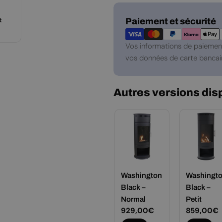
Modes
t
Paiement et sécurité
de
paiement
Vos informations de paiement
vos données de carte bancair
Autres versions dis
Washington
Washingt
Black –
Black –
Normal
Petit
Prix
929,00€
Prix
859,00€