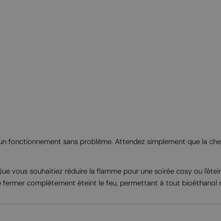
nt un fonctionnement sans problème. Attendez simplement que la chemi
. Que vous souhaitiez réduire la flamme pour une soirée cosy ou l'éte
le fermer complètement éteint le feu, permettant à tout bioéthanol