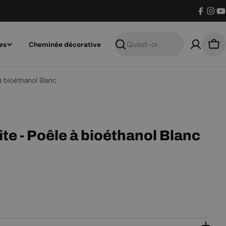
Facebo
Inst
Y
es
Cheminée décorative
Recherche
Pan
 bioéthanol Blanc
e - Poêle à bioéthanol Blanc