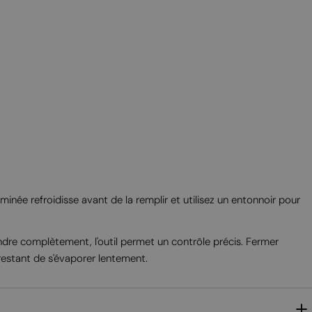
MALTESE
NORWEGIAN
POLISH
PORTUGUESE
ROMANIAN
RUSSIAN
SERBIAN
SLOVAK
SLOVENIAN
née refroidisse avant de la remplir et utilisez un entonnoir pour
SPANISH
SWEDISH
indre complètement, l'outil permet un contrôle précis. Fermer
 restant de s'évaporer lentement.
TURKISH
UKRAINIAN