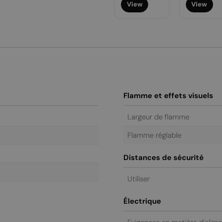
View
View
régulier
régulier
Flamme et effets visuels
Largeur de flamme
Flamme réglable
Distances de sécurité
Utiliser
Électrique