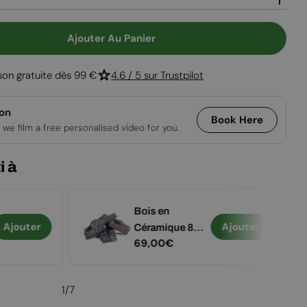
Ouvrir le média
Ajouter Au Panier
Pour Washington White - Poêle À Bioéthanol Blanc
 Quantité Pour Washington White - Poêle À Bioéth
ison gratuite dès 99 €
4.6 / 5 sur Trustpilot
ion
Book Here
 we film a free personalised video for you.
i à
Bois en
Ajouter
Ajouter
Céramique 8
Prix
69,00€
pièces.
régulier
1
/
7