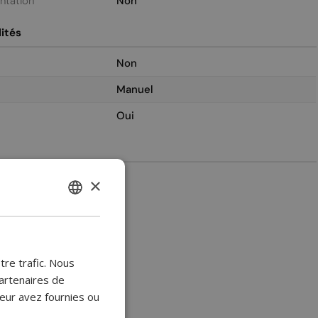
entation
Non
ités
Non
Manuel
Oui
2
×
ENGLISH
BULGARIAN
CROATIAN
tre trafic. Nous
CATALAN
artenaires de
leur avez fournies ou
CZECH