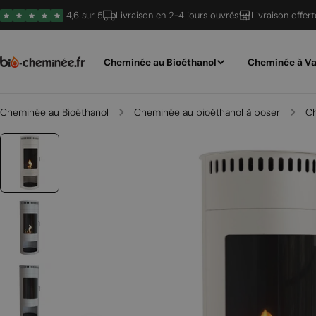
Passer
4,6 sur 5
Livraison en 2-4 jours ouvrés
Livraison offer
au
contenu
Cheminée au Bioéthanol
Cheminée à Va
Cheminée au Bioéthanol
Cheminée au bioéthanol à poser
Ch