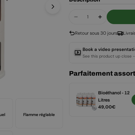
Ouvrir le média 1 en mode modal
Quantité
Diminuer La Quantité 
Augmenter La
Retour sous 30 jours
Livra
Book a video presentat
See this product up close -
Parfaitement assort
Nettoyant Vitre
Bioéthanol - 12
Ajouter
pour Cheminée
Litres
Prix
19,00€
Prix
49,00€
Bioéthanol
uel
Flamme réglable
régulier
régulier