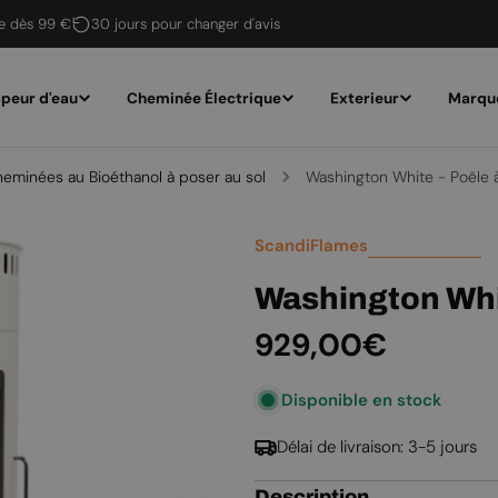
te dès 99 €
30 jours pour changer d'avis
peur d'eau
Cheminée Électrique
Exterieur
Marqu
eminées au Bioéthanol à poser au sol
Washington White - Poêle à
ScandiFlames
Washington Whit
Prix
929,00€
Disponible en stock
régulier
Délai de livraison: 3-5 jours
Description