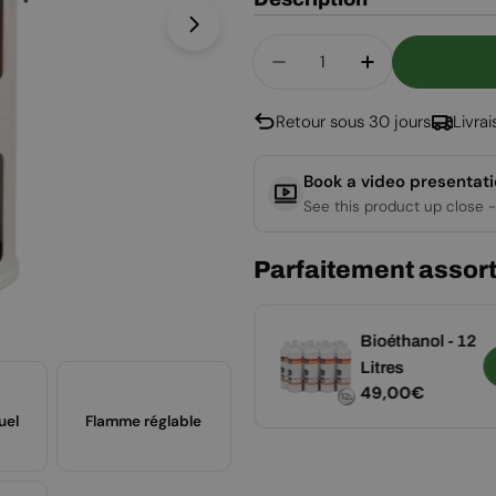
Ouvrir le média 1 en mode modal
Quantité
Diminuer La Quantité 
Augmenter La
Retour sous 30 jours
Livra
Book a video presentat
See this product up close -
Parfaitement assort
Nettoyant Vitre
Bioéthanol - 12
Ajouter
pour Cheminée
Litres
Prix
19,00€
Prix
49,00€
Bioéthanol
uel
Flamme réglable
régulier
régulier