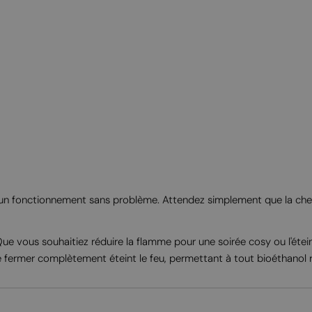
nt un fonctionnement sans problème. Attendez simplement que la chemi
. Que vous souhaitiez réduire la flamme pour une soirée cosy ou l'éte
le fermer complètement éteint le feu, permettant à tout bioéthanol