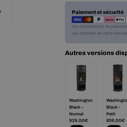
Modes
t
Paiement et sécurité
de
paiement
Vos informations de paiement
vos données de carte bancair
Autres versions dis
Washington
Washingt
Black –
Black –
Normal
Petit
Prix
929,00€
Prix
859,00€