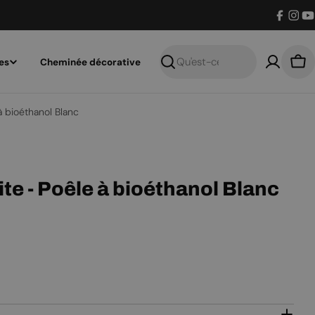
Facebo
Inst
Y
es
Cheminée décorative
Recherche
Pan
 bioéthanol Blanc
e - Poêle à bioéthanol Blanc