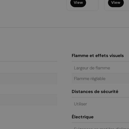
View
View
régulier
régulier
Flamme et effets visuels
Largeur de flamme
Flamme réglable
Distances de sécurité
Utiliser
Électrique