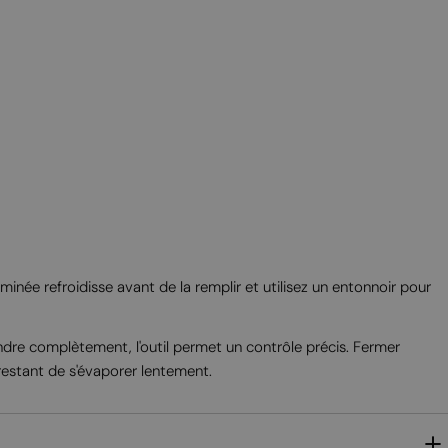
MALTESE
NORWEGIAN
POLISH
PORTUGUESE
ROMANIAN
RUSSIAN
SERBIAN
SLOVAK
SLOVENIAN
née refroidisse avant de la remplir et utilisez un entonnoir pour
SPANISH
SWEDISH
indre complètement, l'outil permet un contrôle précis. Fermer
 restant de s'évaporer lentement.
TURKISH
UKRAINIAN