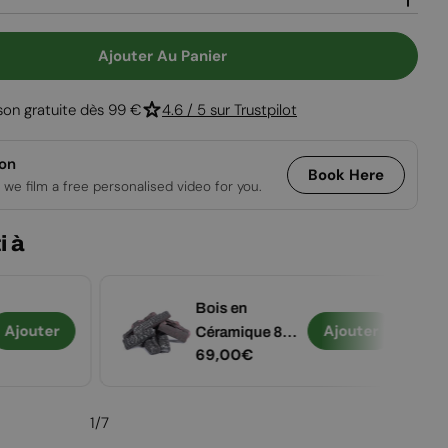
Ouvrir le média
Ajouter Au Panier
Pour Washington White - Poêle À Bioéthanol Blanc
 Quantité Pour Washington White - Poêle À Bioéth
ison gratuite dès 99 €
4.6 / 5 sur Trustpilot
ion
Book Here
 we film a free personalised video for you.
i à
Bois en
Ajouter
Ajouter
Céramique 8
Prix
69,00€
pièces.
régulier
1
/
7