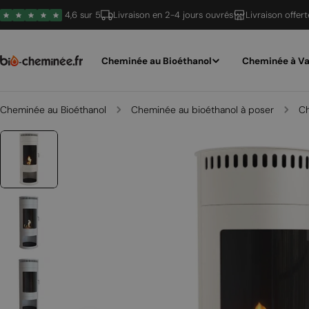
Passer
4,6 sur 5
Livraison en 2-4 jours ouvrés
Livraison offer
au
contenu
Cheminée au Bioéthanol
Cheminée à Va
Cheminée au Bioéthanol
Cheminée au bioéthanol à poser
Ch