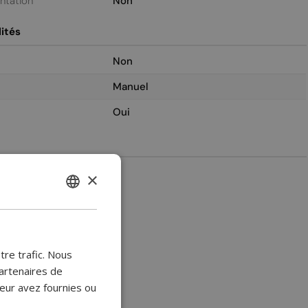
entation
Non
ités
Non
Manuel
Oui
2
×
ENGLISH
BULGARIAN
CROATIAN
tre trafic. Nous
CATALAN
artenaires de
leur avez fournies ou
CZECH