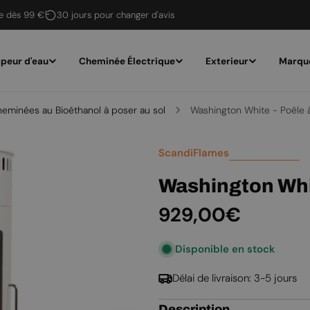
te dès 99 €
30 jours pour changer d'avis
peur d'eau
Cheminée Électrique
Exterieur
Marqu
eminées au Bioéthanol à poser au sol
Washington White - Poêle à
ScandiFlames
Washington Whit
Prix
929,00€
Disponible en stock
régulier
Délai de livraison: 3-5 jours
Description