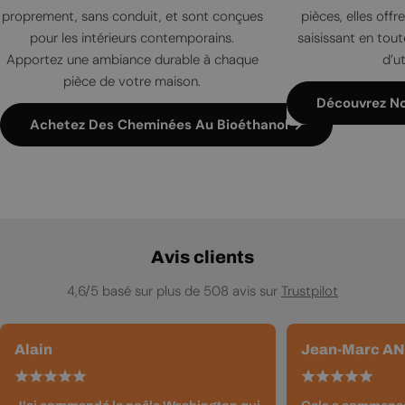
proprement, sans conduit, et sont conçues
pièces, elles offr
pour les intérieurs contemporains.
saisissant en tout
Apportez une ambiance durable à chaque
d’ut
pièce de votre maison.
Découvrez N
Achetez Des Cheminées Au Bioéthanol
Avis clients
4,6/5 basé sur plus de 508 avis sur
Trustpilot
Alain
Jean-Marc A