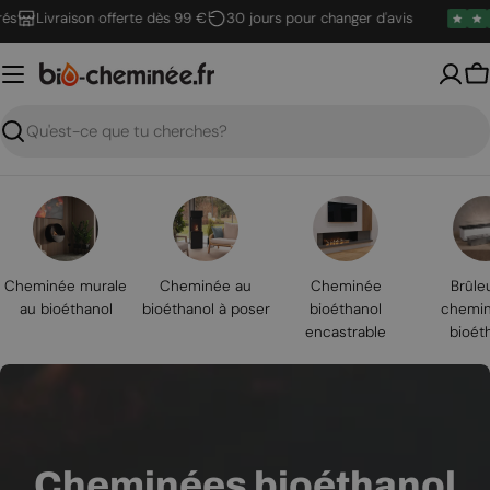
Passer
Livraison offerte dès 99 €
30 jours pour changer d'avis
au
contenu
P
Recherche
Cheminée murale
Cheminée au
Cheminée
Brûle
au bioéthanol
bioéthanol à poser
bioéthanol
chemin
encastrable
bioét
Cheminées bioéthanol