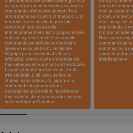
J'ai commandé le poêle Washington qui
Cela a commencé
est arrivé une semaine environ après la
contact commerci
commande. Malheureusement il est
meilleur produit 
arrivé abimé au cours du transport. J'ai
projet, envie et u
informé le service client qui a fait
cher, ce qui est r
repartir un nouveau poêle
appréciable. La 
immédiatement et s'est occupé de faire
ont tout simplem
enlever le poêle abimé. La nouvelle
Nous avons reçu 
commande est arrivée une semaine
commande sans 
après en excellent état. Je félicite
sommes ravis de 
l'équipe pour sa réactivité et son
recommandons v
efficacité, bravo ! Cette entreprise est
établissement !
très sérieuse et le contact est très facile.
Le poêle fonctionne très bien je suis
très satisfait. Il délivre une douce
chaleur sans odeur. J'ai ajouté à la
commande des buches bois
décoratives qui rendent l'expérience
très réaliste. Je recommande vivement
cette entreprise Danoise.