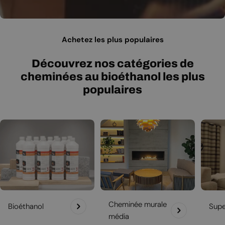
Achetez les plus populaires
Découvrez nos catégories de
cheminées au bioéthanol les plus
populaires
Cheminée murale
Bioéthanol
Sup
média