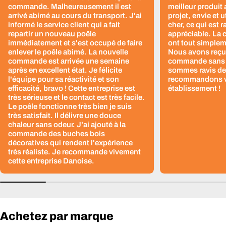
commande. Malheureusement il est
meilleur produit 
arrivé abimé au cours du transport. J'ai
projet, envie et u
informé le service client qui a fait
cher, ce qui est r
repartir un nouveau poêle
appréciable. La 
immédiatement et s'est occupé de faire
ont tout simplem
enlever le poêle abimé. La nouvelle
Nous avons reçu 
commande est arrivée une semaine
commande sans 
après en excellent état. Je félicite
sommes ravis de 
l'équipe pour sa réactivité et son
recommandons v
efficacité, bravo ! Cette entreprise est
établissement !
très sérieuse et le contact est très facile.
Le poêle fonctionne très bien je suis
très satisfait. Il délivre une douce
chaleur sans odeur. J'ai ajouté à la
commande des buches bois
décoratives qui rendent l'expérience
très réaliste. Je recommande vivement
cette entreprise Danoise.
Achetez par marque