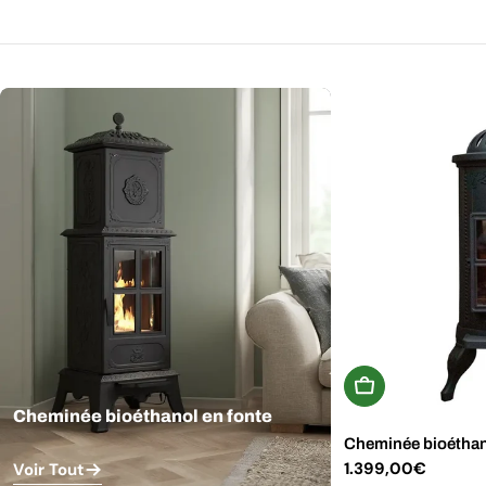
Ajouter Au Panie
Cheminée bioéthanol en fonte
Cheminée bioéthan
Prix
1.399,00€
Voir Tout