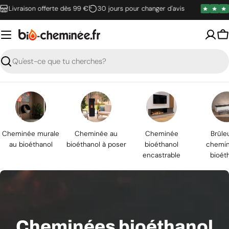
Passer
raison offerte dès 99 €
30 jours pour changer d'avis
au
contenu
P
Recherche
Cheminée murale
Cheminée au
Cheminée
Brûle
au bioéthanol
bioéthanol à poser
bioéthanol
chemin
encastrable
bioét
Cheminées bioéthanol