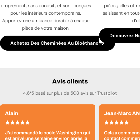
proprement, sans conduit, et sont conçues
pièces, elles offr
pour les intérieurs contemporains.
saisissant en tout
Apportez une ambiance durable à chaque
d’ut
pièce de votre maison.
Découvrez N
Achetez Des Cheminées Au Bioéthanol
Avis clients
4,6/5 basé sur plus de 508 avis sur
Trustpilot
Alain
Jean-Marc A
J'ai commandé le poêle Washington qui
Cela a commencé
est arrivé une semaine environ après la
contact commerci