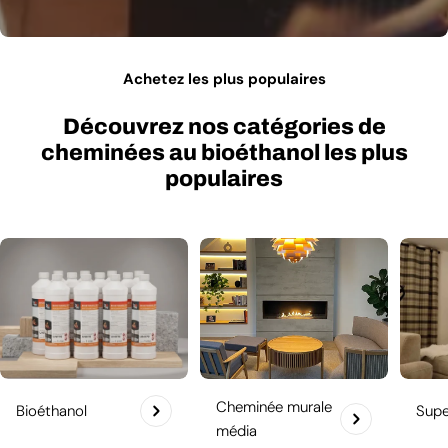
Achetez les plus populaires
Découvrez nos catégories de
cheminées au bioéthanol les plus
populaires
Cheminée murale
Bioéthanol
Sup
média