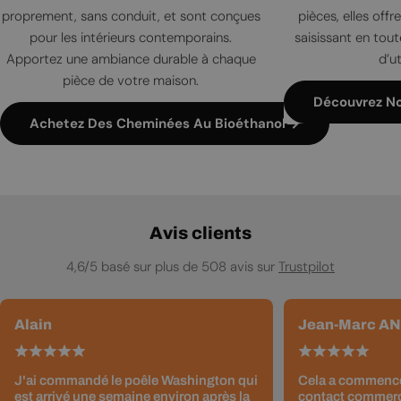
proprement, sans conduit, et sont conçues
pièces, elles offr
pour les intérieurs contemporains.
saisissant en tout
Apportez une ambiance durable à chaque
d’ut
pièce de votre maison.
Découvrez N
Achetez Des Cheminées Au Bioéthanol
Avis clients
4,6/5 basé sur plus de 508 avis sur
Trustpilot
Alain
Jean-Marc A
J'ai commandé le poêle Washington qui
Cela a commencé
est arrivé une semaine environ après la
contact commerci