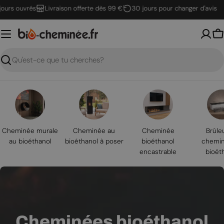
Passer
 ouvrés
Livraison offerte dès 99 €
30 jours pour changer d'avis
au
contenu
P
Recherche
Cheminée murale
Cheminée au
Cheminée
Brûle
au bioéthanol
bioéthanol à poser
bioéthanol
chemin
encastrable
bioét
Cheminées bioéthanol