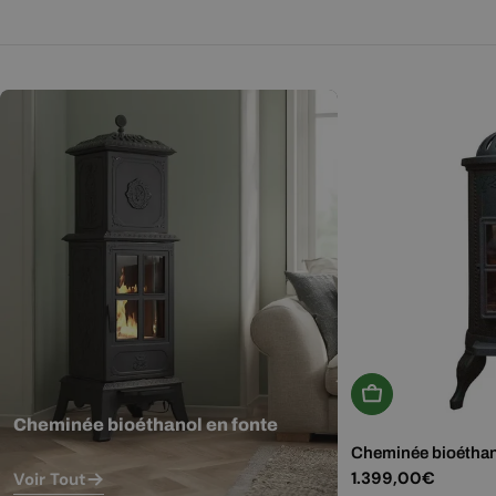
Ajouter Au Panie
Cheminée bioéthanol en fonte
Cheminée bioéthan
Prix
1.399,00€
Voir Tout