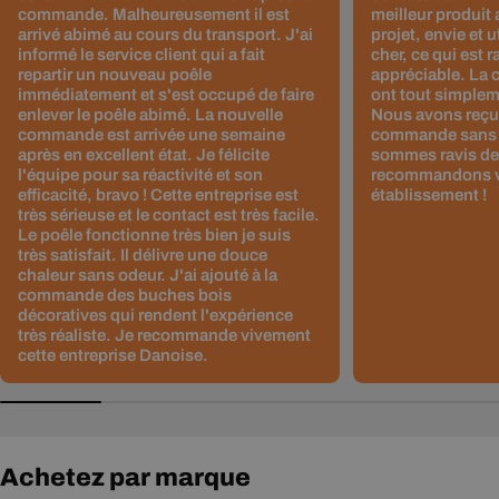
commande. Malheureusement il est
meilleur produit 
arrivé abimé au cours du transport. J'ai
projet, envie et u
informé le service client qui a fait
cher, ce qui est r
repartir un nouveau poêle
appréciable. La 
immédiatement et s'est occupé de faire
ont tout simplem
enlever le poêle abimé. La nouvelle
Nous avons reçu 
commande est arrivée une semaine
commande sans 
après en excellent état. Je félicite
sommes ravis de 
l'équipe pour sa réactivité et son
recommandons v
efficacité, bravo ! Cette entreprise est
établissement !
très sérieuse et le contact est très facile.
Le poêle fonctionne très bien je suis
très satisfait. Il délivre une douce
chaleur sans odeur. J'ai ajouté à la
commande des buches bois
décoratives qui rendent l'expérience
très réaliste. Je recommande vivement
cette entreprise Danoise.
Achetez par marque