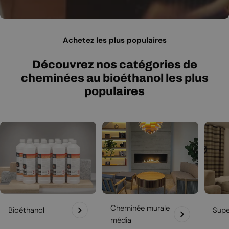
Achetez les plus populaires
Découvrez nos catégories de
cheminées au bioéthanol les plus
populaires
Cheminée murale
Bioéthanol
Sup
média