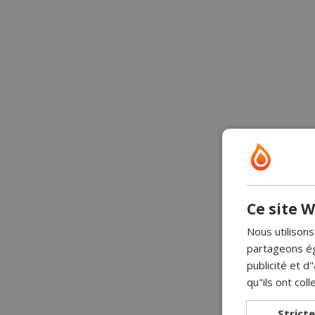
Ce site W
Nous utilisons
partageons ég
publicité et 
qu"ils ont coll
Strict