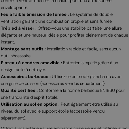
contre le vent et orientez la chaleur pour une atmosphère
enveloppante.
Feu à faible émission de fumée :
Le système de double
ventilation garantit une combustion propre et sans fumée.
Trépied à visser :
Offrez-vous une stabilité parfaite, une allure
élégante et une hauteur idéale pour profiter pleinement de chaque
instant.
Montage sans outils :
Installation rapide et facile, sans aucun
outil nécessaire.
Plateau à cendres amovible :
Entretien simplifié grâce à un
design facile à nettoyer.
Accessoires barbecue :
Utilisez-le en mode plancha ou avec
une grille de cuisson (accessoires vendus séparément).
Qualité certifiée :
Conforme à la norme barbecue EN1860 pour
une tranquillité d’esprit totale.
Utilisation au sol en option :
Peut également être utilisé au
niveau du sol avec le support étoile (accessoire vendu
séparément).
Offrez à vos extérieurs une ambiance chaleureuse et raffinée avec