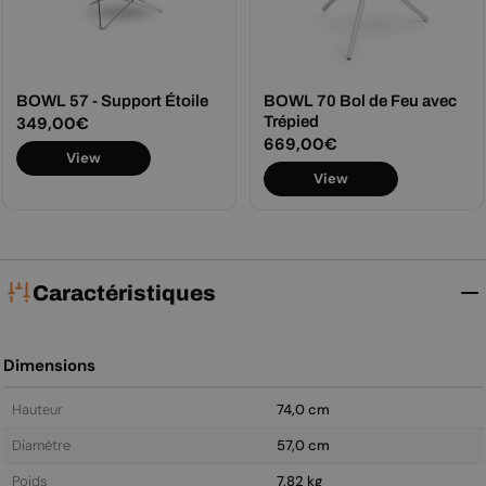
BOWL 57 - Support Étoile
BOWL 70 Bol de Feu avec
Prix
349,00€
Trépied
Prix
669,00€
View
régulier
View
régulier
Caractéristiques
Dimensions
Hauteur
74,0 cm
Diamètre
57,0 cm
Poids
7,82 kg