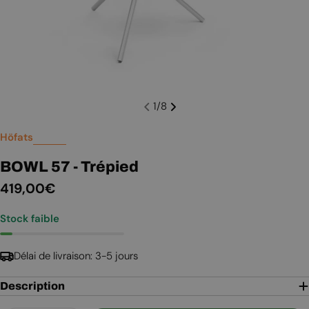
1
/
8
Höfats
BOWL 57 - Trépied
Prix
419,00€
Stock faible
régulier
Délai de livraison: 3-5 jours
Description