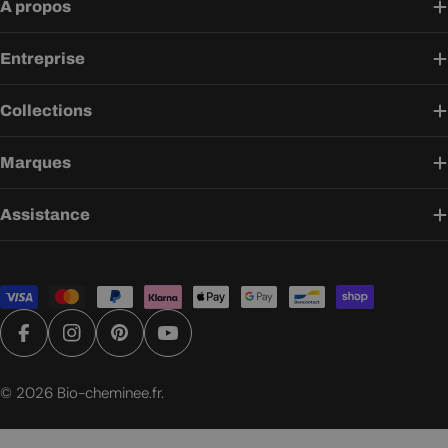
À propos
Entreprise
Collections
Marques
Assistance
Modes
de
paiement
Facebook
Instagram
Pinterest
YouTube
© 2026
Bio-cheminee.fr
.