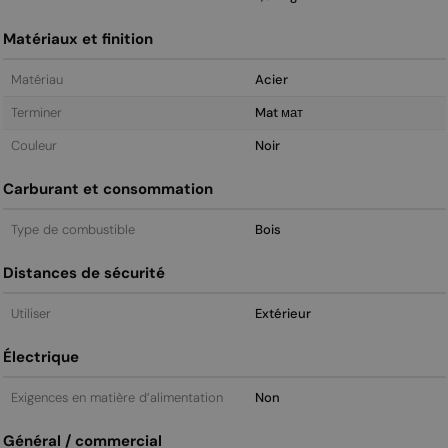
Matériaux et finition
Matériau
Acier
Terminer
Mat мат
Couleur
Noir
Carburant et consommation
Type de combustible
Bois
Distances de sécurité
Utiliser
Extérieur
Électrique
Exigences en matière d’alimentation
Non
Général / commercial