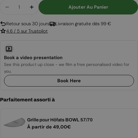
Quantité
Ajouter Au Panier
Diminuer La Quantité Pour BOWL 57 - Trépied
Augmenter La Quantité Pour BOWL 57 -
Retour sous 30 jours
Livraison gratuite dès 99 €
4.6 / 5 sur Trustpilot
Book a video presentation
See this product up close - we film a free personalised video for
you.
Book Here
Parfaitement assorti à
Grille pour Höfats BOWL 57/70
Prix
À partir de 49,00€