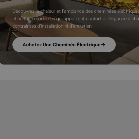
Découvrez la chaleur et l’ambiance des cheminées électriques
chauffage modernes qui apportent confort et élégance à chaq
contraintes d’installation ni d’entretien.
Achetez Une Cheminée Électrique