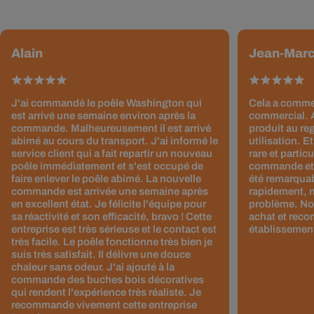
Alain
Jean-Mar
J'ai commandé le poêle Washington qui
Cela a comme
est arrivé une semaine environ après la
commercial. A
commande. Malheureusement il est arrivé
produit au reg
abimé au cours du transport. J'ai informé le
utilisation. Et
service client qui a fait repartir un nouveau
rare et partic
poêle immédiatement et s'est occupé de
commande et l
faire enlever le poêle abimé. La nouvelle
été remarquab
commande est arrivée une semaine après
rapidement, 
en excellent état. Je félicite l'équipe pour
problème. No
sa réactivité et son efficacité, bravo ! Cette
achat et rec
entreprise est très sérieuse et le contact est
établissement
très facile. Le poêle fonctionne très bien je
suis très satisfait. Il délivre une douce
chaleur sans odeur. J'ai ajouté à la
commande des buches bois décoratives
qui rendent l'expérience très réaliste. Je
recommande vivement cette entreprise