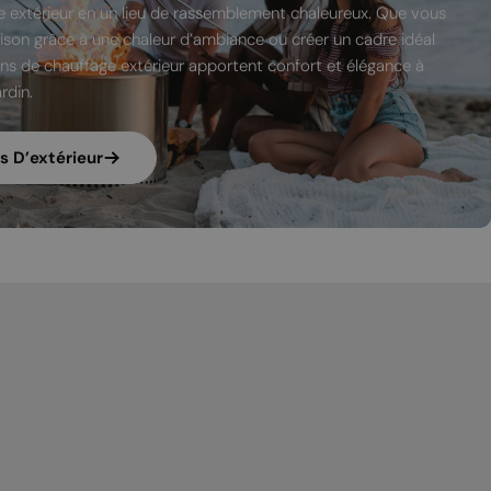
MALTESE
 extérieur en un lieu de rassemblement chaleureux. Que vous
aison grâce à une chaleur d’ambiance ou créer un cadre idéal
NORWEGIAN
ons de chauffage extérieur apportent confort et élégance à
POLISH
rdin.
PORTUGUESE
ROMANIAN
s D’extérieur
RUSSIAN
SERBIAN
SLOVAK
SLOVENIAN
SPANISH
SWEDISH
TURKISH
UKRAINIAN