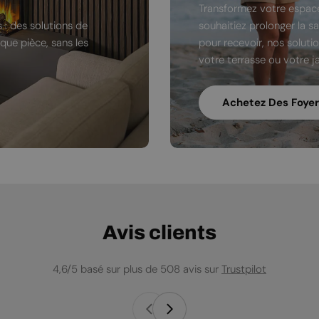
Transformez votre espace
 : des solutions de
souhaitiez prolonger la s
ue pièce, sans les
pour recevoir, nos soluti
votre terrasse ou votre ja
Achetez Des Foyer
Avis clients
4,6/5 basé sur plus de 508 avis sur
Trustpilot