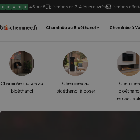
Passer
4,6 sur 5
Livraison en 2-4 jours ouvrés
Livraison offer
au
contenu
Cheminée au Bioéthanol
Cheminée à Va
Cheminée murale au
Cheminée au
Cheminée
bioéthanol
bioéthanol à poser
bioéthano
encastrabl