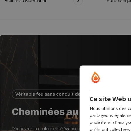
Brûleur au Bioéthanol
Automatiqu
Véritable feu sans conduit de cheminée
Ce site Web u
Nous utilisons des c
Cheminées au bioéthanol
partageons également
publicité et d"analy
Découvrez la chaleur et l’élégance des cheminées au bioéthano
qu"ils ont collectées