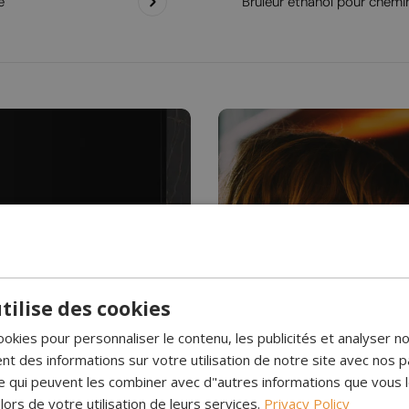
e
Brûleur éthanol pour chemi
Avez-vous déjà vu de
tilise des cookies
ookies pour personnaliser le contenu, les publicités et analyser no
Cheminée 
 des informations sur votre utilisation de notre site avec nos p
se qui peuvent les combiner avec d"autres informations que vous 
l. Elles brûlent
Les cheminées à vapeur d
 lors de votre utilisation de leurs services.
Privacy Policy