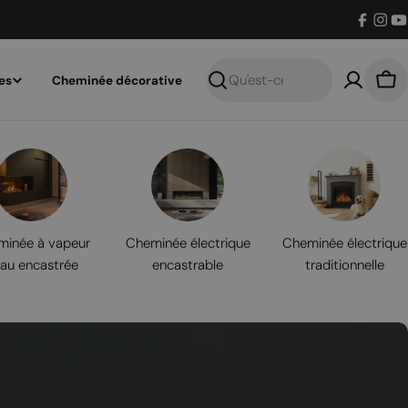
Facebo
Inst
Y
es
Cheminée décorative
Recherche
Pan
inée à vapeur
Cheminée électrique
Cheminée électrique
eau encastrée
encastrable
traditionnelle