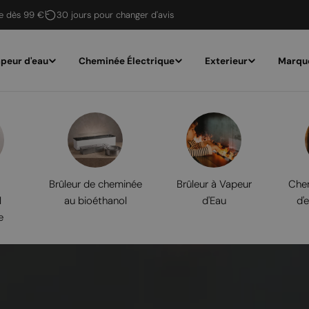
te dès 99 €
30 jours pour changer d'avis
peur d'eau
Cheminée Électrique
Exterieur
Marqu
Brûleur de cheminée
Brûleur à Vapeur
Chem
l
au bioéthanol
d'Eau
d'
e