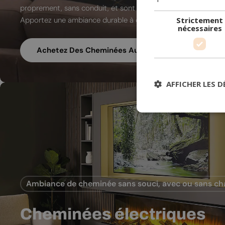
proprement, sans conduit, et sont conçues pour les intérieu
Apportez une ambiance durable à chaque pièce de votre mai
Strictement
nécessaires
Achetez Des Cheminées Au Bioéthanol
AFFICHER LES D
Ambiance de cheminée sans souci, avec ou sans ch
Cheminées électriques