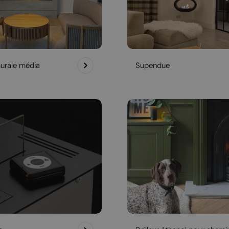
urale média
Supendue