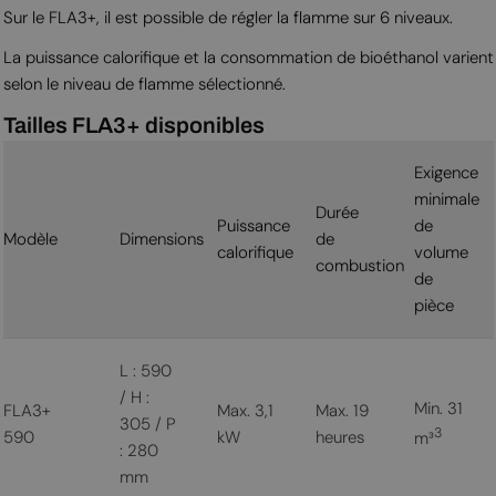
Sur le FLA3+, il est possible de régler la flamme sur 6 niveaux.
La puissance calorifique et la consommation de bioéthanol varient
selon le niveau de flamme sélectionné.
Tailles FLA3+ disponibles
Exigence
minimale
Durée
Puissance
de
Modèle
Dimensions
de
calorifique
volume
combustion
de
pièce
L : 590
/ H :
Min. 31
FLA3+
Max. 3,1
Max. 19
305 / P
3
590
kW
heures
m³
: 280
mm