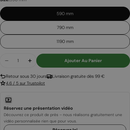
590 mm
790 mm
1190 mm
Quantité
Ajouter Au Panier
Diminuer La Quantité Pour Brûleur Automatique 
Augmenter La Quantité Pour Brûleur Au
Retour sous 30 jours
Livraison gratuite dès 99 €
4.6 / 5 sur Trustpilot
Réservez une présentation vidéo
Découvrez ce produit de près – nous réalisons gratuitement une
vidéo personnalisée rien que pour vous.
Réservez Ici