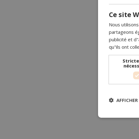
Ce site W
Nous utilisons
partageons ég
publicité et 
qu"ils ont coll
Strict
nécess
AFFICHER