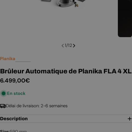
1
/
12
Planika
Brûleur Automatique de Planika FLA 4 XL
Prix
6.499,00€
En stock
régulier
Délai de livraison: 2-6 semaines
Description
Size:
590 mm