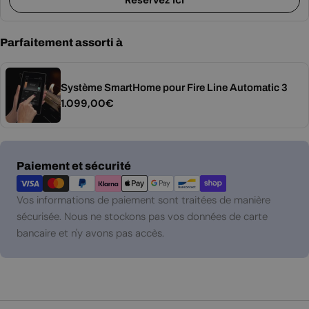
Parfaitement assorti à
Système SmartHome pour Fire Line Automatic 3
Prix
1.099,00€
régulier
Modes
Paiement et sécurité
de
paiement
Vos informations de paiement sont traitées de manière
sécurisée. Nous ne stockons pas vos données de carte
bancaire et n'y avons pas accès.