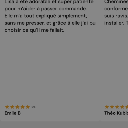
Lisa a été adorable et super patiente
Cheminée 
pour m’aider à passer commande.
conforme 
Elle m’a tout expliqué simplement,
suis ravi
sans me presser, et grâce à elle j’ai pu
installer. 
choisir ce qu’il me fallait.
5/5
Emile B
Théo Kubi