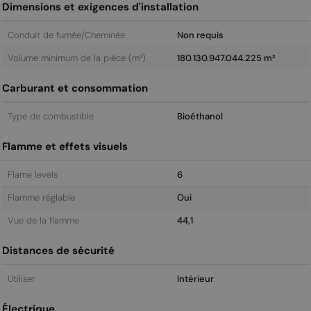
Dimensions et exigences d'installation
Conduit de fumée/Cheminée
Non requis
Volume minimum de la pièce (m³)
180.130.947.044.225 m³
Carburant et consommation
Type de combustible
Bioéthanol
Flamme et effets visuels
Flame levels
6
Flamme réglable
Oui
Vue de la flamme
44,1
Distances de sécurité
Utiliser
Intérieur
Électrique