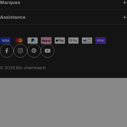
Marques
Assistance
Modes
de
paiement
Facebook
Instagram
Pinterest
YouTube
© 2026
Bio-cheminee.fr
.