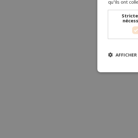
qu"ils ont coll
Strict
nécess
AFFICHER