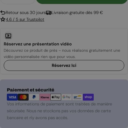
Diminuer La Quantité Pour Brûleur Carré - 5L
Augmenter La Quantité Pour Brûleur Ca
Retour sous 30 jours
Livraison gratuite dès 99 €
4.6 / 5 sur Trustpilot
Réservez une présentation vidéo
Découvrez ce produit de près – nous réalisons gratuitement une
vidéo personnalisée rien que pour vous.
Réservez Ici
Modes
Paiement et sécurité
de
paiement
Vos informations de paiement sont traitées de manière
sécurisée. Nous ne stockons pas vos données de carte
bancaire et n'y avons pas accès.