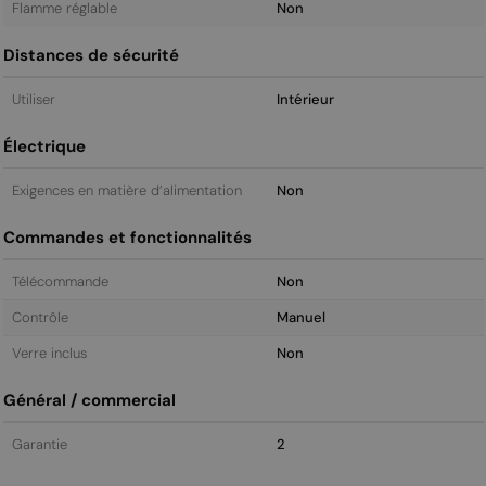
Flamme réglable
Non
Distances de sécurité
Utiliser
Intérieur
Électrique
Exigences en matière d’alimentation
Non
Commandes et fonctionnalités
Télécommande
Non
Contrôle
Manuel
Verre inclus
Non
Général / commercial
Garantie
2