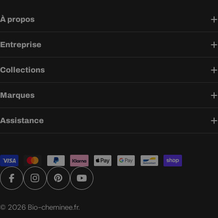
À propos
Entreprise
Collections
Marques
Assistance
Modes
de
paiement
Facebook
Instagram
Pinterest
YouTube
© 2026
Bio-cheminee.fr
.