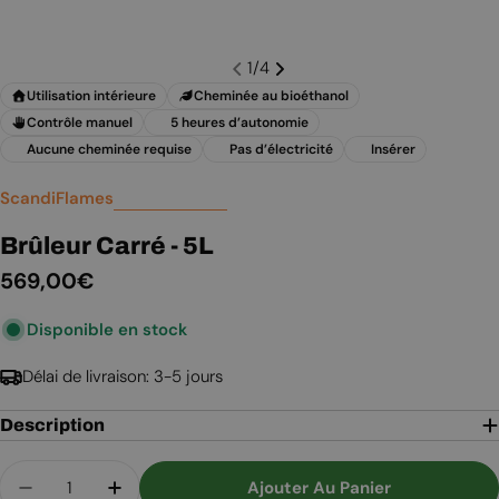
1
/
4
Utilisation intérieure
Cheminée au bioéthanol
Contrôle manuel
5 heures d’autonomie
Aucune cheminée requise
Pas d’électricité
Insérer
ScandiFlames
Brûleur Carré - 5L
Prix
569,00€
Disponible en stock
régulier
Délai de livraison: 3-5 jours
Description
Quantité
Ajouter Au Panier