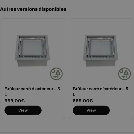
Autres versions disponibles
Brûleur carré d’extérieur – 5
Brûleur carré d’extérieur – 5
L
L
Prix
669,00€
Prix
669,00€
View
View
régulier
régulier