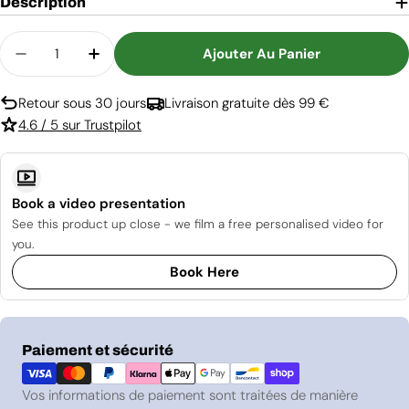
Description
Quantité
Ajouter Au Panier
Diminuer La Quantité Pour Cadre Extérieur Pour
Augmenter La Quantité Pour Cadre Exté
Retour sous 30 jours
Livraison gratuite dès 99 €
4.6 / 5 sur Trustpilot
Book a video presentation
See this product up close - we film a free personalised video for
you.
Book Here
Modes
Paiement et sécurité
de
paiement
Vos informations de paiement sont traitées de manière