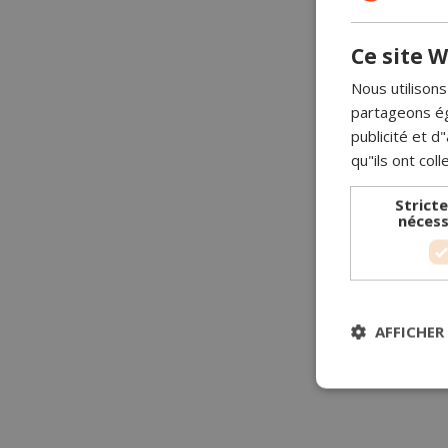
Ce site W
Nous utilisons
partageons ég
publicité et 
qu"ils ont coll
Strict
nécess
AFFICHER