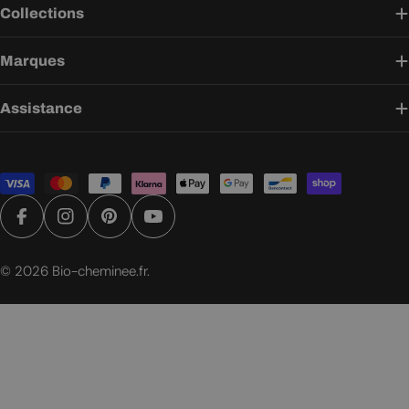
Collections
Marques
Assistance
Modes
de
paiement
Facebook
Instagram
Pinterest
YouTube
© 2026
Bio-cheminee.fr
.