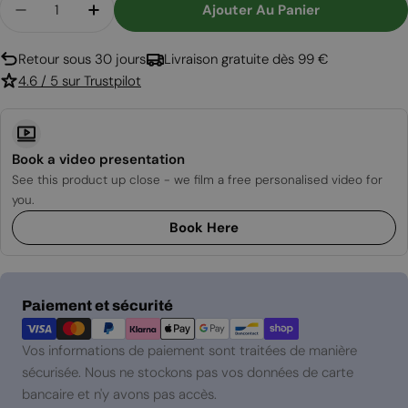
Ajouter Au Panier
Diminuer La Quantité Pour Cadre Extérieur Pour
Augmenter La Quantité Pour Cadre Ext
Retour sous 30 jours
Livraison gratuite dès 99 €
4.6 / 5 sur Trustpilot
Book a video presentation
See this product up close - we film a free personalised video for
you.
Book Here
Modes
Paiement et sécurité
de
paiement
Vos informations de paiement sont traitées de manière
sécurisée. Nous ne stockons pas vos données de carte
bancaire et n'y avons pas accès.