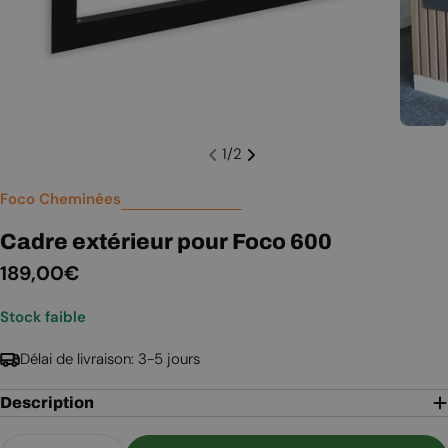
1
/
2
Foco Cheminées
Cadre extérieur pour Foco 600
Prix
189,00€
Stock faible
régulier
Délai de livraison: 3-5 jours
Description
Quantité