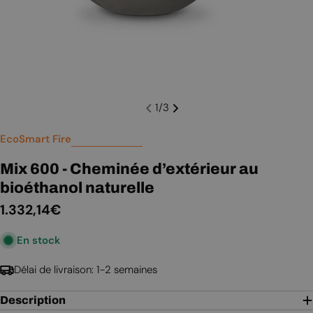
1
/
3
EcoSmart Fire
Mix 600 - Cheminée d’extérieur au
bioéthanol naturelle
Prix
1.332,14€
En stock
régulier
Délai de livraison: 1-2 semaines
Description