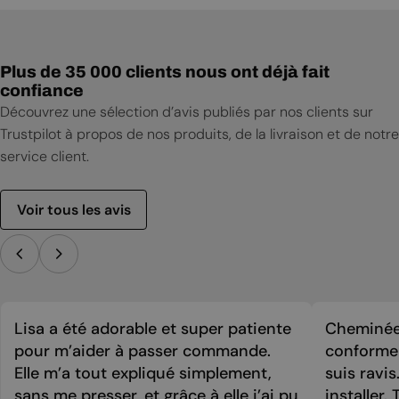
Plus de 35 000 clients nous ont déjà fait
confiance
Découvrez une sélection d’avis publiés par nos clients sur
Trustpilot à propos de nos produits, de la livraison et de notre
service client.
Voir tous les avis
Lisa a été adorable et super patiente
Cheminée 
pour m’aider à passer commande.
conforme 
Elle m’a tout expliqué simplement,
suis ravi
sans me presser, et grâce à elle j’ai pu
installer. 