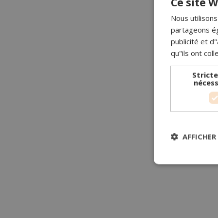
Ce site W
Nous utilisons
partageons ég
publicité et 
qu"ils ont coll
Strict
nécess
AFFICHER