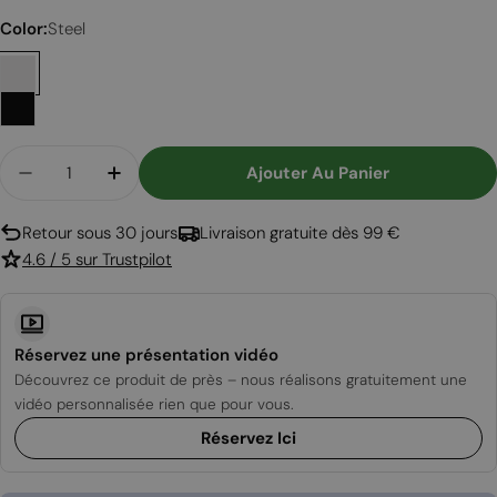
Color:
Steel
Quantité
Ajouter Au Panier
Diminuer La Quantité Pour Mix 600 - Cheminée D
Augmenter La Quantité Pour Mix 600 - 
Retour sous 30 jours
Livraison gratuite dès 99 €
4.6 / 5 sur Trustpilot
Réservez une présentation vidéo
Découvrez ce produit de près – nous réalisons gratuitement une
vidéo personnalisée rien que pour vous.
Réservez Ici