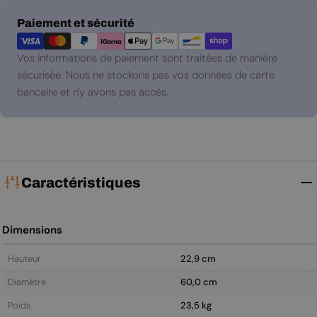
Modes
Paiement et sécurité
de
paiement
Vos informations de paiement sont traitées de manière
sécurisée. Nous ne stockons pas vos données de carte
bancaire et n'y avons pas accès.
Caractéristiques
Dimensions
Hauteur
22,9 cm
Diamètre
60,0 cm
Poids
23,5 kg