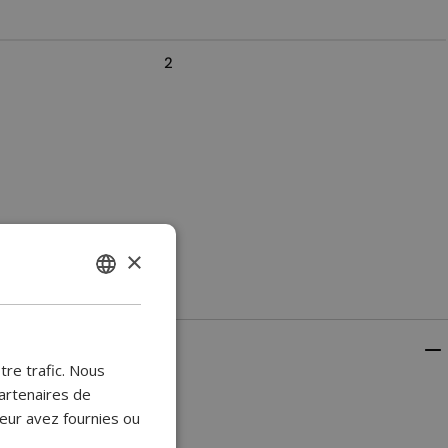
2
×
ENGLISH
BULGARIAN
CROATIAN
tre trafic. Nous
CATALAN
artenaires de
leur avez fournies ou
CZECH