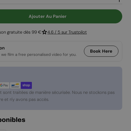
Ouvrir le média
Ajouter Au Panier
Pour Cheminée Bio Murale En Acier Inoxydable
 Quantité Pour Cheminée Bio Murale En Acier Inox
ison gratuite dès 99 €
4.6 / 5 sur Trustpilot
ion
Book Here
 we film a free personalised video for you.
 sont traitées de manière sécurisée. Nous ne stockons pas
e et n'y avons pas accès.
ponibles