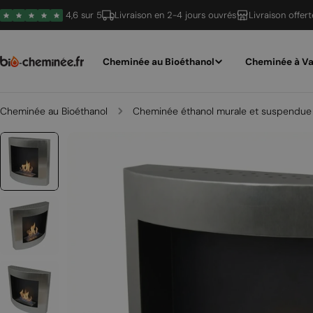
Passer
4,6 sur 5
Livraison en 2-4 jours ouvrés
Livraison offer
au
contenu
Cheminée au Bioéthanol
Cheminée à Va
Cheminée au Bioéthanol
Cheminée éthanol murale et suspendue