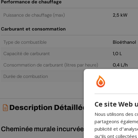
Performance de chauffage
Puissance de chauffage (max)
2,5 kW
Carburant et consommation
Type de combustible
Bioéthanol
Capacité de carburant
1,0 L
Consommation de carburant (litres par heure)
0,4 L/h
Durée de combustion
2,5 h
Ce site Web u
Description Détaillée
Nous utilisons des c
partageons également
Cheminée murale incurvée en noir et acier i
publicité et d"analy
qu"ils ont collectées