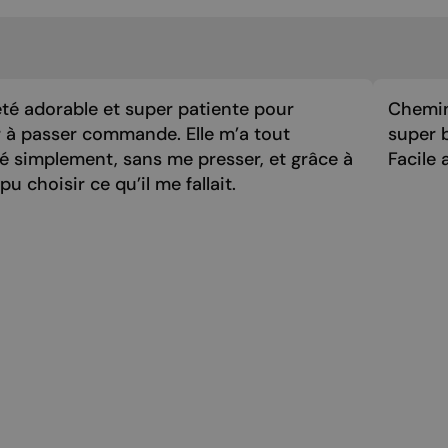
été adorable et super patiente pour
Chemin
 à passer commande. Elle m’a tout
super 
é simplement, sans me presser, et grâce à
Facile a
i pu choisir ce qu’il me fallait.