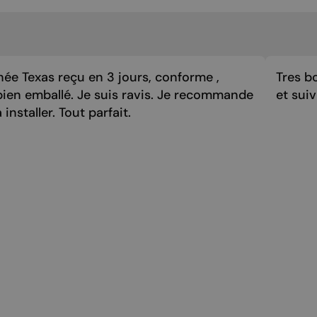
MALTESE
NORWEGIAN
POLISH
PORTUGUESE
ée Texas reçu en 3 jours, conforme ,
Tres bo
bien emballé. Je suis ravis. Je recommande
et sui
ROMANIAN
 installer. Tout parfait.
RUSSIAN
SERBIAN
SLOVAK
SLOVENIAN
SPANISH
SWEDISH
TURKISH
UKRAINIAN