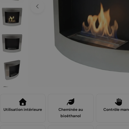
Ouvrir le média 0 en mode modal
Utilisation intérieure
Cheminée au
Contrôle man
bioéthanol