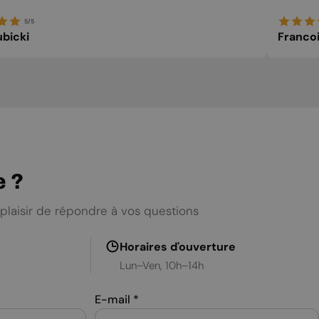
5/5
bicki
Franco
e ?
plaisir de répondre à vos questions
Horaires d'ouverture
Lun–Ven, 10h–14h
E-mail
*