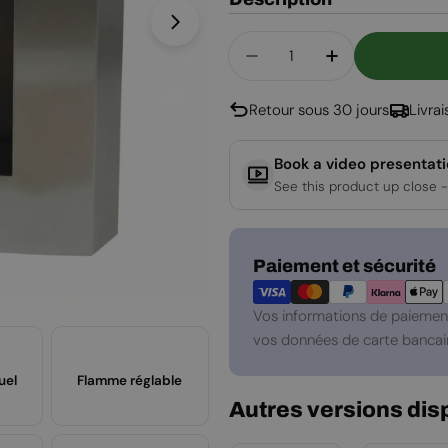
Ouvrir le média 1 en mode modal
Quantité
Diminuer La Quantité 
Augmenter La
Retour sous 30 jours
Livra
Book a video presentat
See this product up close -
Modes
Paiement et sécurité
de
paiement
Vos informations de paiement
vos données de carte bancair
uel
Flamme réglable
Autres versions dis