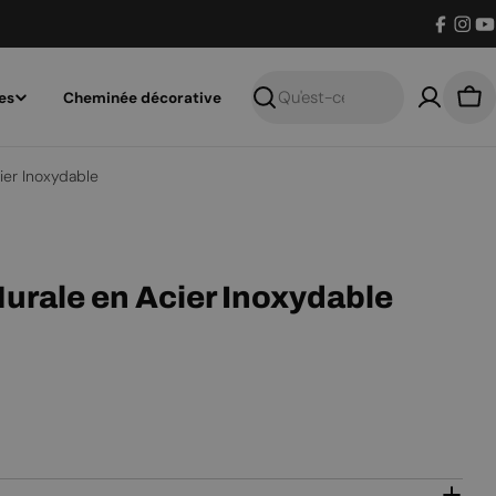
Facebo
Inst
Y
es
Cheminée décorative
Recherche
Pan
ier Inoxydable
urale en Acier Inoxydable