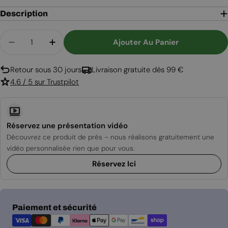
Description
Quantité
Ajouter Au Panier
Diminuer La Quantité Pour Cheminée Bioéthanol
Augmenter La Quantité Pour Cheminée 
Retour sous 30 jours
Livraison gratuite dès 99 €
4.6 / 5 sur Trustpilot
Réservez une présentation vidéo
Découvrez ce produit de près – nous réalisons gratuitement une
vidéo personnalisée rien que pour vous.
Réservez Ici
Modes
Paiement et sécurité
de