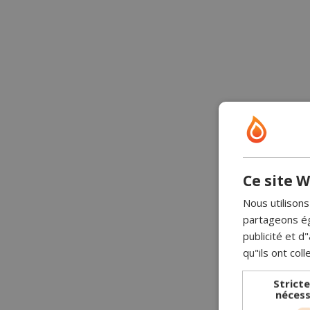
Ce site W
Nous utilisons
partageons ég
publicité et 
qu"ils ont coll
Strict
nécess