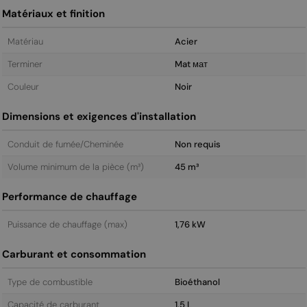
Matériaux et finition
Matériau
Acier
Terminer
Mat мат
Couleur
Noir
Dimensions et exigences d'installation
Conduit de fumée/Cheminée
Non requis
Volume minimum de la pièce (m³)
45 m³
Performance de chauffage
Puissance de chauffage (max)
1,76 kW
Carburant et consommation
Type de combustible
Bioéthanol
Capacité de carburant
1,5 L