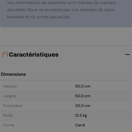
paiement
Vos informations de paiement sont traitées de manière
sécurisée. Nous ne stockons pas vos données de carte
bancaire et n'y avons pas accès.
Caractéristiques
Dimensions
Hauteur
50,0 cm
Largeur
50,0 cm
Profondeur
20,0 cm
Poids
12,5 kg
Forme
Carré