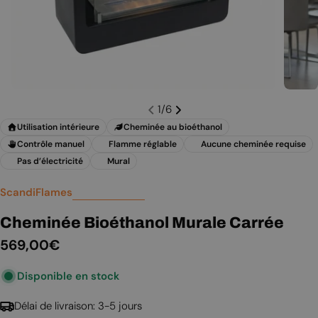
1
/
6
Utilisation intérieure
Cheminée au bioéthanol
Contrôle manuel
Flamme réglable
Aucune cheminée requise
Pas d’électricité
Mural
ScandiFlames
Cheminée Bioéthanol Murale Carrée
Prix
569,00€
Disponible en stock
régulier
Délai de livraison: 3-5 jours