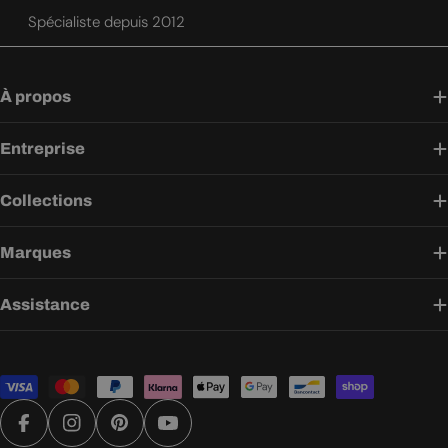
Spécialiste depuis 2012
À propos
Entreprise
Collections
Marques
Assistance
Modes
de
paiement
Facebook
Instagram
Pinterest
YouTube