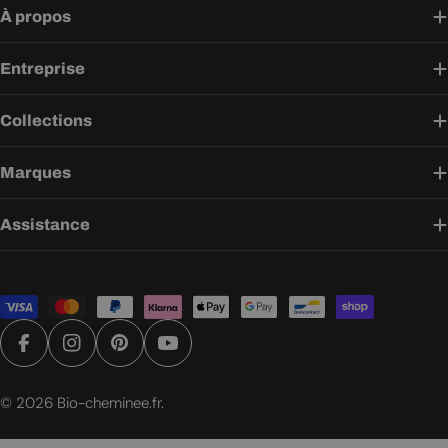
À propos
Entreprise
Collections
Marques
Assistance
Modes
de
paiement
Facebook
Instagram
Pinterest
YouTube
© 2026
Bio-cheminee.fr
.