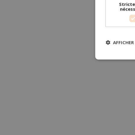
Strict
nécess
AFFICHER