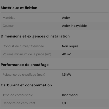
Matériaux et finition
Matériau
Acier
Couleur
Acier inoxydable
Dimensions et exigences d'installation
Conduit de fumée/Cheminée
Non requis
Volume minimum de la pièce (m³)
40 m³
Performance de chauffage
Puissance de chauffage (max)
1,5 kW
Carburant et consommation
Type de combustible
Bioéthanol
Capacité de carburant
1,0 L