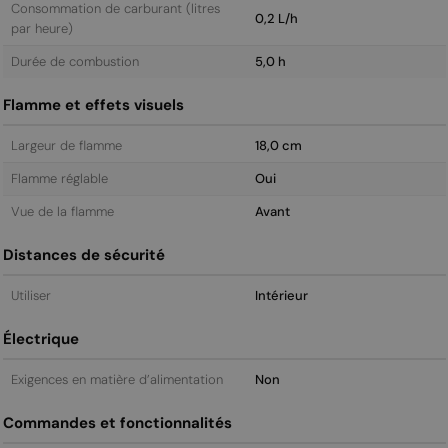
Consommation de carburant (litres
0,2 L/h
par heure)
Durée de combustion
5,0 h
Flamme et effets visuels
Largeur de flamme
18,0 cm
Flamme réglable
Oui
Vue de la flamme
Avant
Distances de sécurité
Utiliser
Intérieur
Électrique
Exigences en matière d’alimentation
Non
Commandes et fonctionnalités