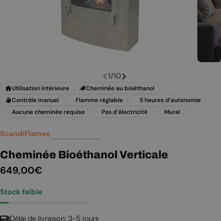
1
/
10
Utilisation intérieure
Cheminée au bioéthanol
Contrôle manuel
Flamme réglable
5 heures d’autonomie
Aucune cheminée requise
Pas d’électricité
Mural
ScandiFlames
Cheminée Bioéthanol Verticale
Prix
649,00€
Stock faible
régulier
Délai de livraison: 3-5 jours