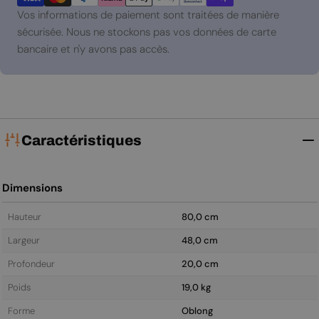
paiement
Vos informations de paiement sont traitées de manière
sécurisée. Nous ne stockons pas vos données de carte
bancaire et n'y avons pas accès.
Caractéristiques
Dimensions
Hauteur
80,0 cm
Largeur
48,0 cm
Profondeur
20,0 cm
Poids
19,0 kg
Forme
Oblong