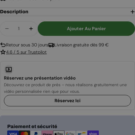
Description
Quantité
Ajouter Au Panier
Diminuer La Quantité Pour Cheminée Bioéthanol 
Augmenter La Quantité Pour Cheminée 
Retour sous 30 jours
Livraison gratuite dès 99 €
4.6 / 5 sur Trustpilot
Réservez une présentation vidéo
Découvrez ce produit de près – nous réalisons gratuitement une
vidéo personnalisée rien que pour vous.
Réservez Ici
Modes
Paiement et sécurité
de