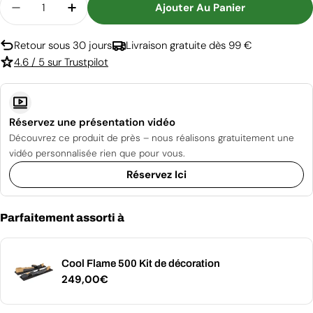
Ajouter Au Panier
Diminuer La Quantité Pour Cheminée Cool Flam
Augmenter La Quantité Pour Cheminée
Retour sous 30 jours
Livraison gratuite dès 99 €
4.6 / 5 sur Trustpilot
Réservez une présentation vidéo
Découvrez ce produit de près – nous réalisons gratuitement une
vidéo personnalisée rien que pour vous.
Réservez Ici
Parfaitement assorti à
Cool Flame 500 Kit de décoration
Prix
249,00€
régulier