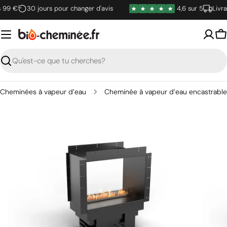
Passer
9 €
30 jours pour changer d'avis
4,6 sur 5
Livrais
au
contenu
P
Recherche
Cheminées à vapeur d’eau
Cheminée à vapeur d’eau encastrable
Ouvrir le média 0 en mode modal
Ouvrir 