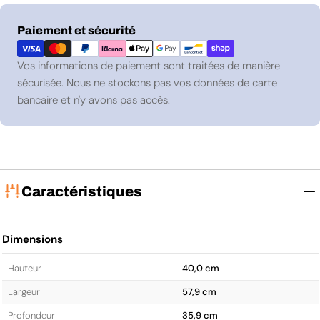
Modes
Paiement et sécurité
de
paiement
Vos informations de paiement sont traitées de manière
sécurisée. Nous ne stockons pas vos données de carte
bancaire et n'y avons pas accès.
Caractéristiques
Dimensions
Hauteur
40,0 cm
Largeur
57,9 cm
Profondeur
35,9 cm