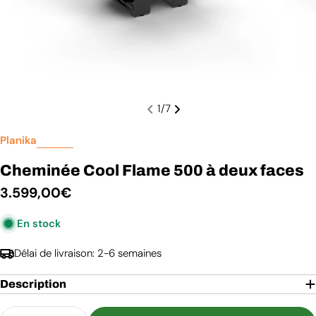
1
/
7
Planika
Cheminée Cool Flame 500 à deux faces
Prix
3.599,00€
En stock
régulier
Délai de livraison: 2-6 semaines
Description
Quantité