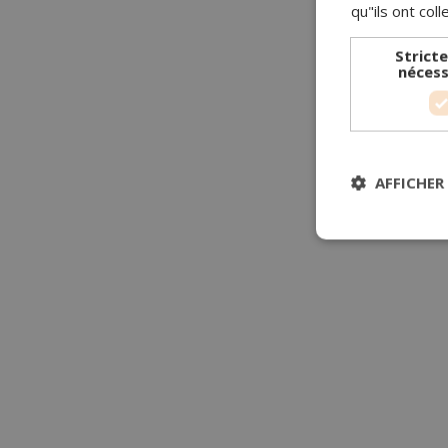
qu"ils ont coll
Strict
nécess
AFFICHER