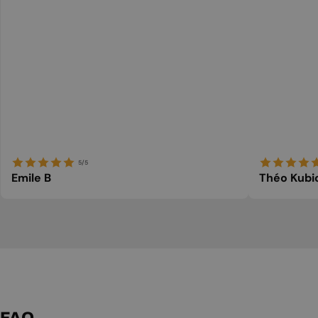
5/5
Emile B
Théo Kubi
FAQ