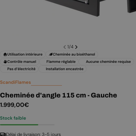
1
/
4
Utilisation intérieure
Cheminée au bioéthanol
Contrôle manuel
Flamme réglable
Aucune cheminée requise
Pas d’électricité
Installation encastrée
ScandiFlames
Cheminée d'angle 115 cm - Gauche
Prix
1.999,00€
Stock faible
régulier
Délai de livraison: 3-5 jours