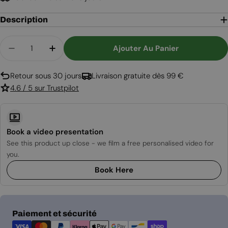
Description
Quantité
Ajouter Au Panier
Diminuer La Quantité Pour Cheminée D&#39;ang
Augmenter La Quantité Pour Cheminée
Retour sous 30 jours
Livraison gratuite dès 99 €
4.6 / 5 sur Trustpilot
Book a video presentation
See this product up close - we film a free personalised video for
you.
Book Here
Modes
Paiement et sécurité
de