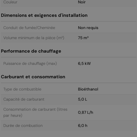
Couleur
Noir
Dimensions et exigences d'installation
Conduit de fumée/Cheminée
Non requis
Volume minimum de la pièce (m³)
75 m³
Performance de chauffage
Puissance de chauffage (max)
6,5 kW
Carburant et consommation
Type de combustible
Bioéthanol
Capacité de carburant
5,0 L
Consommation de carburant (litres
0,87 L/h
par heure)
Durée de combustion
6,0 h