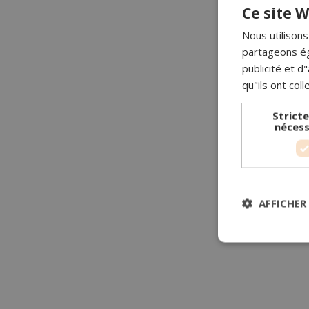
Ce site W
Nous utilisons
partageons ég
publicité et 
qu"ils ont coll
Strict
nécess
AFFICHER