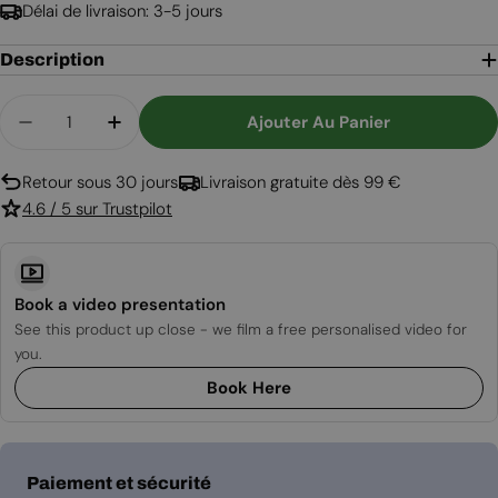
Délai de livraison: 3-5 jours
Description
Quantité
Ajouter Au Panier
Diminuer La Quantité Pour Cheminée De Table 
Augmenter La Quantité Pour Cheminée
Retour sous 30 jours
Livraison gratuite dès 99 €
4.6 / 5 sur Trustpilot
Book a video presentation
See this product up close - we film a free personalised video for
you.
Book Here
Modes
Paiement et sécurité