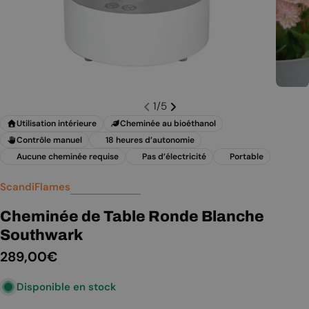
1
/
5
Utilisation intérieure
Cheminée au bioéthanol
Contrôle manuel
18 heures d’autonomie
Aucune cheminée requise
Pas d’électricité
Portable
ScandiFlames
Cheminée de Table Ronde Blanche
Southwark
Prix
289,00€
Disponible en stock
régulier