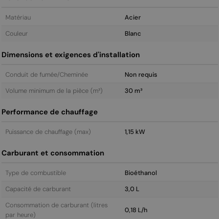
Matériau
Acier
Couleur
Blanc
Dimensions et exigences d'installation
Conduit de fumée/Cheminée
Non requis
Volume minimum de la pièce (m³)
30 m³
Performance de chauffage
Puissance de chauffage (max)
1,15 kW
Carburant et consommation
Type de combustible
Bioéthanol
Capacité de carburant
3,0 L
Consommation de carburant (litres
0,18 L/h
par heure)