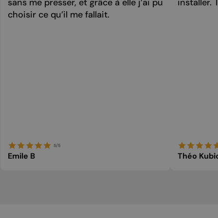
sans me presser, et grâce à elle j’ai pu
installer. 
choisir ce qu’il me fallait.
5/5
Emile B
Théo Kubi