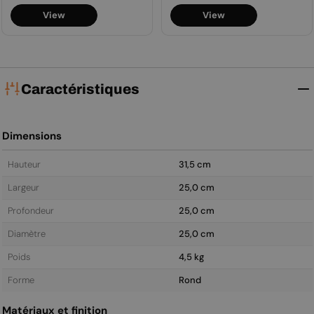
View
View
régulier
régulier
Caractéristiques
Dimensions
Hauteur
31,5 cm
Largeur
25,0 cm
Profondeur
25,0 cm
Diamètre
25,0 cm
Poids
4,5 kg
Forme
Rond
Matériaux et finition