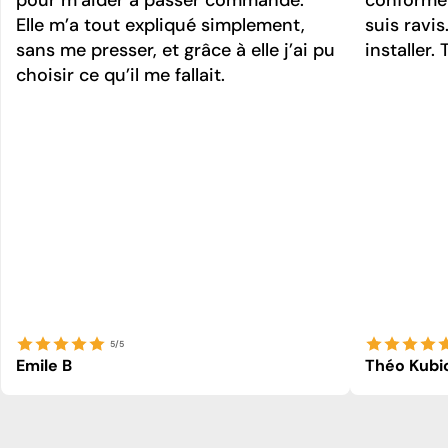
Elle m’a tout expliqué simplement,
suis ravi
sans me presser, et grâce à elle j’ai pu
installer. 
choisir ce qu’il me fallait.
5/5
Emile B
Théo Kubi