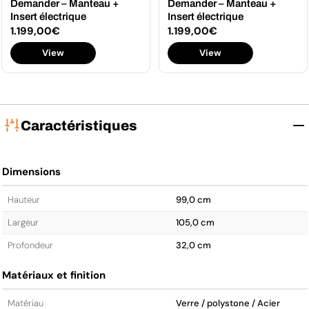
Demander – Manteau +
Demander – Manteau +
Insert électrique
Insert électrique
Prix
1.199,00€
Prix
1.199,00€
View
View
régulier
régulier
Caractéristiques
Dimensions
Hauteur
99,0 cm
Largeur
105,0 cm
Profondeur
32,0 cm
Matériaux et finition
Matériau
Verre / polystone / Acier