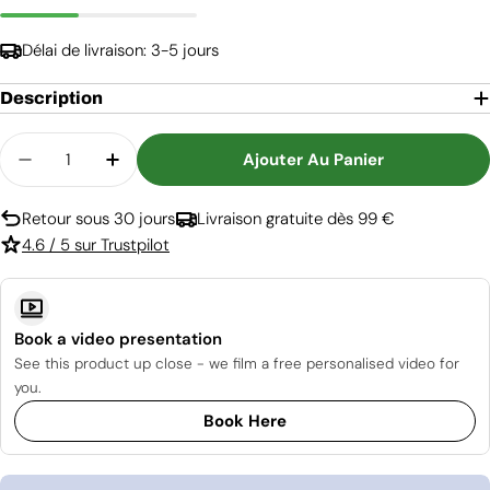
Délai de livraison: 3-5 jours
Description
Quantité
Ajouter Au Panier
Diminuer La Quantité Pour Cheminée Électrique F
Augmenter La Quantité Pour Cheminée É
Retour sous 30 jours
Livraison gratuite dès 99 €
4.6 / 5 sur Trustpilot
Book a video presentation
See this product up close - we film a free personalised video for
you.
Book Here