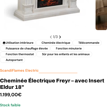
1
/
3
Utilisation intérieure
Cheminée électrique
Télécommande
Puissance de chauffage élevée
Fonction minuterie
Fonction thermostat
Sûr pour les enfants et les animaux
Autoportant
ScandiFlames Electric
Cheminée Électrique Freyr – avec Insert
Eldur 18"
Prix
1.199,00€
Stock faible
régulier