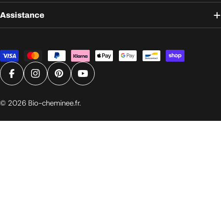
Assistance
Modes
de
paiement
Facebook
Instagram
Pinterest
YouTube
© 2026
Bio-cheminee.fr
.