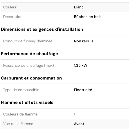
Couleur
Blanc
Décoration
Bûches en bois
Dimensions et exigences d'installation
Conduit de fumée/Cheminée
Non requis
Performance de chauffage
Puissance de chauffage (max)
1,35 kW
Carburant et consommation
Type de combustible
Électricité
Flamme et effets visuels
Couleurs de flamme
1
Vue de la flamme
Avant