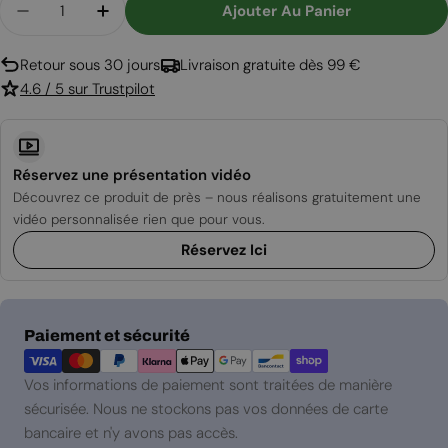
Ajouter Au Panier
Diminuer La Quantité Pour Cheminée Électrique 
Augmenter La Quantité Pour Cheminée É
Retour sous 30 jours
Livraison gratuite dès 99 €
4.6 / 5 sur Trustpilot
Réservez une présentation vidéo
Découvrez ce produit de près – nous réalisons gratuitement une
vidéo personnalisée rien que pour vous.
Réservez Ici
Modes
Paiement et sécurité
de
paiement
Vos informations de paiement sont traitées de manière
sécurisée. Nous ne stockons pas vos données de carte
bancaire et n'y avons pas accès.