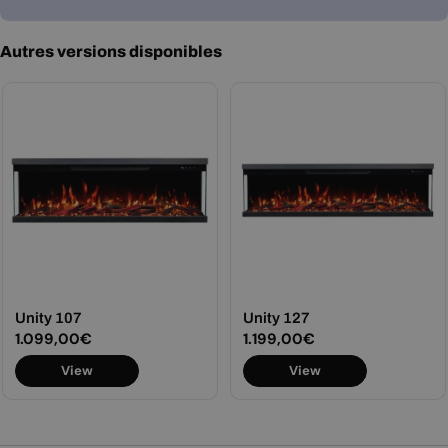
Autres versions disponibles
Unity 107
Unity 127
Prix
1.099,00€
Prix
1.199,00€
View
View
régulier
régulier