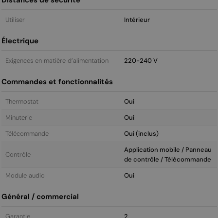
Utiliser
Intérieur
Électrique
Exigences en matière d’alimentation
220-240 V
Commandes et fonctionnalités
Thermostat
Oui
Minuterie
Oui
Télécommande
Oui (inclus)
Application mobile / Panneau
Contrôle
de contrôle / Télécommande
Module audio
Oui
Général / commercial
Garantie
2