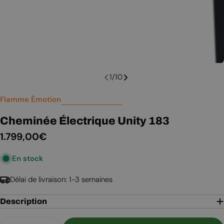
1
/
10
Flamme Émotion
Cheminée Électrique Unity 183
Prix
1.799,00€
En stock
régulier
Délai de livraison: 1-3 semaines
Description
Quantité