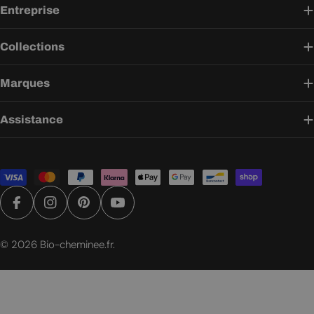
Entreprise
Collections
Marques
Assistance
Modes
de
paiement
Facebook
Instagram
Pinterest
YouTube
© 2026
Bio-cheminee.fr
.