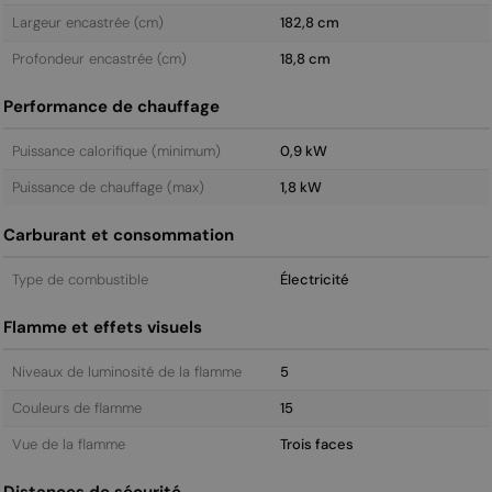
Largeur encastrée (cm)
182,8 cm
Profondeur encastrée (cm)
18,8 cm
Performance de chauffage
Puissance calorifique (minimum)
0,9 kW
Puissance de chauffage (max)
1,8 kW
Carburant et consommation
Type de combustible
Électricité
Flamme et effets visuels
Niveaux de luminosité de la flamme
5
Couleurs de flamme
15
Vue de la flamme
Trois faces
Distances de sécurité