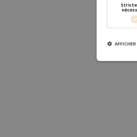
Strict
nécess
AFFICHER