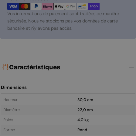
de
paiement
Vos informations de paiement sont traitées de manière
sécurisée. Nous ne stockons pas vos données de carte
bancaire et n'y avons pas accès.
Caractéristiques
Dimensions
Hauteur
30,0 cm
Diamètre
22,0 cm
Poids
4,0 kg
Forme
Rond