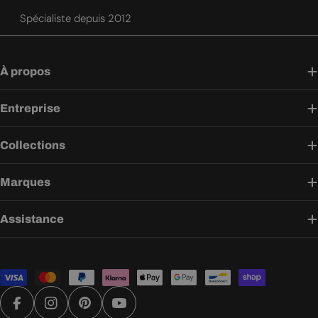
Spécialiste depuis 2012
À propos
Entreprise
Collections
Marques
Assistance
Modes
de
paiement
Facebook
Instagram
Pinterest
YouTube