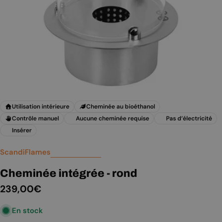
Utilisation intérieure
Cheminée au bioéthanol
Contrôle manuel
Aucune cheminée requise
Pas d’électricité
Insérer
ScandiFlames
Cheminée intégrée - rond
Prix
239,00€
En stock
régulier