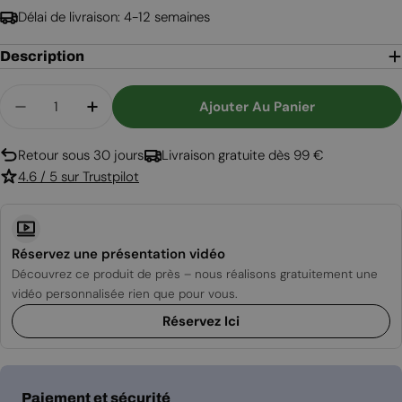
Délai de livraison: 4-12 semaines
Description
Quantité
Ajouter Au Panier
Diminuer La Quantité Pour Cheminée Intégrée -
Augmenter La Quantité Pour Cheminée 
Retour sous 30 jours
Livraison gratuite dès 99 €
4.6 / 5 sur Trustpilot
Réservez une présentation vidéo
Découvrez ce produit de près – nous réalisons gratuitement une
vidéo personnalisée rien que pour vous.
Réservez Ici
Modes
Paiement et sécurité