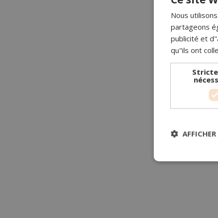
Nous utilisons
partageons ég
publicité et 
qu"ils ont coll
Strict
nécess
AFFICHER