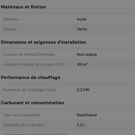
Matériaux et finition
Matériau
Acier
Couleur
Verre
Dimensions et exigences d'installation
Conduit de fumée/Cheminée
Non requis
Volume minimum de la pièce (m³)
45 m³
Performance de chauffage
Puissance de chauffage (max)
2,2 kW
Carburant et consommation
Type de combustible
Bioéthanol
Capacité de carburant
2,5 L
Consommation de carburant (litres