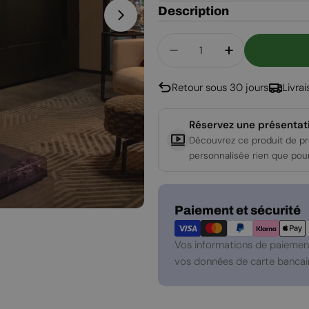
Description
Ouvrir le média 1 en mode modal
Quantité
Diminuer La Quantité
Augmenter La
Retour sous 30 jours
Livra
Réservez une présentat
Découvrez ce produit de pr
personnalisée rien que pou
Modes
Paiement et sécurité
de
paiement
Vos informations de paiement
vos données de carte bancair