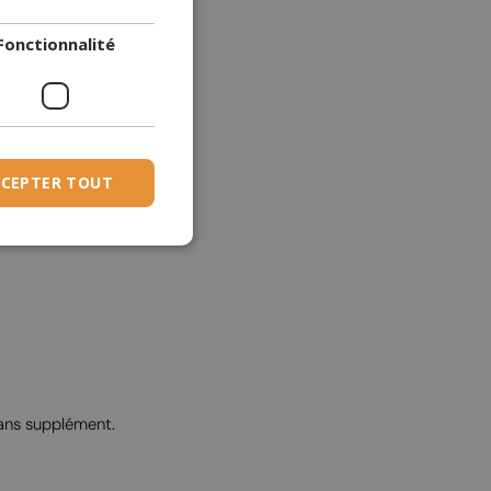
DANISH
Fonctionnalité
DUTCH
ESTONIAN
FINNISH
FRENCH
CEPTER TOUT
GERMAN
GREEK
HUNGARIAN
IRISH
ICELANDIC
ITALIAN
LATVIAN
sans supplément.
LITHUANIAN