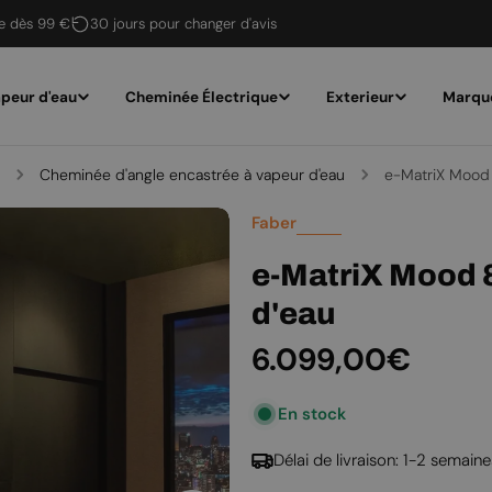
te dès 99 €
30 jours pour changer d'avis
peur d'eau
Cheminée Électrique
Exterieur
Marqu
Cheminée d'angle encastrée à vapeur d'eau
e-MatriX Mood 
Faber
e-MatriX Mood 8
d'eau
Prix
6.099,00€
En stock
régulier
Délai de livraison: 1-2 semaine