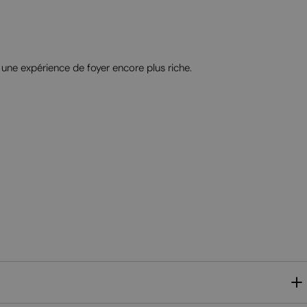
MALTESE
NORWEGIAN
POLISH
 une expérience de foyer encore plus riche.
PORTUGUESE
ROMANIAN
RUSSIAN
SERBIAN
SLOVAK
SLOVENIAN
SPANISH
SWEDISH
TURKISH
UKRAINIAN