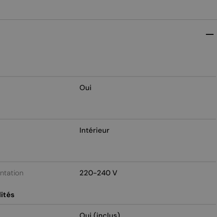
Oui
Intérieur
entation
220-240 V
ités
Oui (inclus)