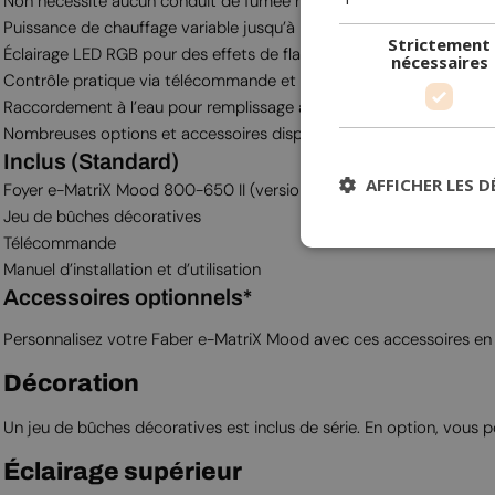
Non nécessite aucun conduit de fumée ni raccordement à une ch
Puissance de chauffage variable jusqu’à 2 kW
Strictement
Éclairage LED RGB pour des effets de flammes personnalisables
nécessaires
Contrôle pratique via télécommande et application
Raccordement à l’eau pour remplissage automatique
Nombreuses options et accessoires disponibles*
Inclus (Standard)
AFFICHER LES D
Foyer e-MatriX Mood 800-650 II (version angle droit ou gauche)
Jeu de bûches décoratives
Télécommande
Manuel d’installation et d’utilisation
Accessoires optionnels*
Personnalisez votre Faber e-MatriX Mood avec ces accessoires en 
Décoration
Un jeu de bûches décoratives est inclus de série. En option, vous 
Éclairage supérieur