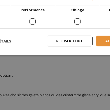
eminée
Performance
Ciblage
ÉTAILS
REFUSER TOUT
AC
option :
pouvez choisir des galets blancs ou des cristaux de glace acrylique 