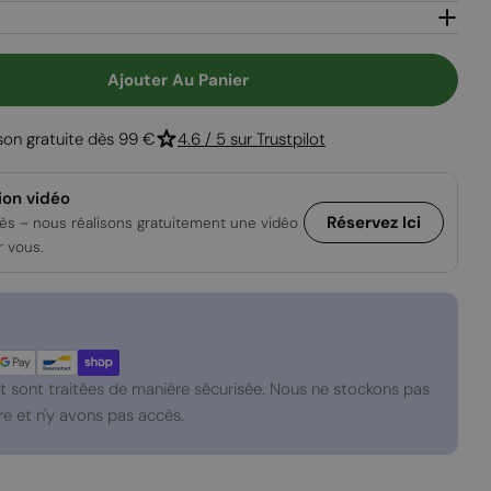
Ouvrir le média
Ajouter Au Panier
 Pour E-MatriX Mood 800-650 II - Cheminée À Vap
 Quantité Pour E-MatriX Mood 800-650 II - Chem
ison gratuite dès 99 €
4.6 / 5 sur Trustpilot
ion vidéo
Réservez Ici
ès – nous réalisons gratuitement une vidéo
r vous.
 sont traitées de manière sécurisée. Nous ne stockons pas
e et n'y avons pas accès.