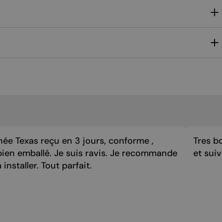
ée Texas reçu en 3 jours, conforme ,
Tres bo
bien emballé. Je suis ravis. Je recommande
et sui
 installer. Tout parfait.