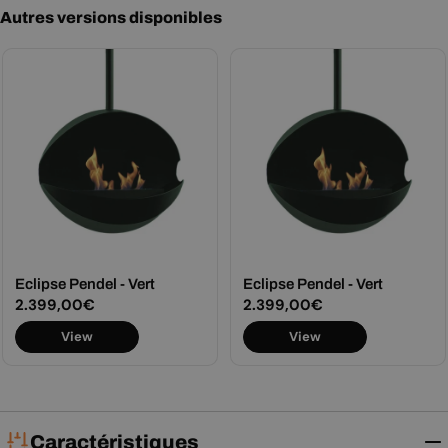
Autres versions disponibles
Eclipse Pendel - Vert
Eclipse Pendel - Vert
Prix
2.399,00€
Prix
2.399,00€
View
View
régulier
régulier
Caractéristiques