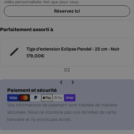
vidéo personnalisée rien que pour vous.
Réservez Ici
Parfaitement assorti à
Tige d’extension Eclipse Pendel - 25 cm - Noir
Prix
179,00€
régulier
1
/
2
Modes
Paiement et sécurité
de
paiement
Vos informations de paiement sont traitées de manière
sécurisée. Nous ne stockons pas vos données de carte
bancaire et n'y avons pas accès.