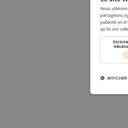
Nous utilisons
partageons ég
publicité et 
qu"ils ont coll
Strict
nécess
AFFICHER