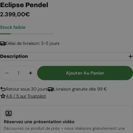
Eclipse Pendel
Prix
2.399,00€
Stock faible
régulier
Délai de livraison: 3-5 jours
Description
Quantité
Ajouter Au Panier
Diminuer La Quantité Pour Eclipse Pendel
Augmenter La Quantité Pour Eclipse P
Retour sous 30 jours
Livraison gratuite dès 99 €
4.6 / 5 sur Trustpilot
Réservez une présentation vidéo
Découvrez ce produit de près – nous réalisons gratuitement une