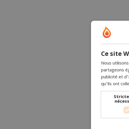
Ce site W
Nous utilisons
partageons ég
publicité et 
qu"ils ont coll
Strict
nécess