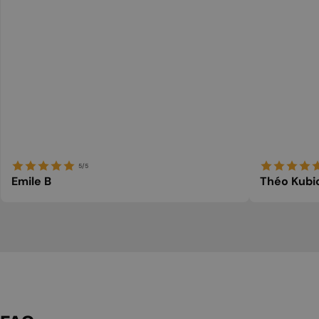
5/5
Emile B
Théo Kubi