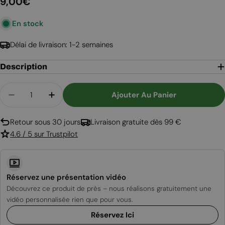
Prix
9,00€
En stock
régulier
Délai de livraison: 1-2 semaines
Description
Quantité
Ajouter Au Panier
Diminuer La Quantité Pour Ensemble De Croche
Augmenter La Quantité Pour Ensemble
Retour sous 30 jours
Livraison gratuite dès 99 €
4.6 / 5 sur Trustpilot
Réservez une présentation vidéo
Découvrez ce produit de près – nous réalisons gratuitement une
vidéo personnalisée rien que pour vous.
Réservez Ici