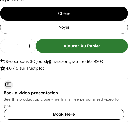
Chêne
Noyer
Quantité
Ajouter Au Panier
Diminuer La Quantité Pour Epigram - Verte
Augmenter La Quantité Pour Epigram -
Retour sous 30 jours
Livraison gratuite dès 99 €
4.6 / 5 sur Trustpilot
Book a video presentation
See this product up close - we film a free personalised video for
you.
Book Here