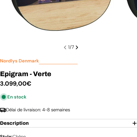
1
/
7
Nordlys Denmark
Epigram - Verte
Prix
3.099,00€
En stock
régulier
Délai de livraison: 4-8 semaines
Description
Style:
Chêne