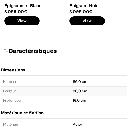
Épigramme - Blanc
Epigram - Noir
Prix
3.099,00€
Prix
3.099,00€
View
View
régulier
régulier
Caractéristiques
Dimensions
Hauteur
66,0 cm
Largeur
88,0 cm
Profondeur
16,0 cm
Matériaux et finition
Matériau
Acier