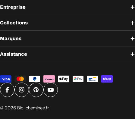
Entreprise
Collections
Marques
Assistance
Modes
de
paiement
Facebook
Instagram
Pinterest
YouTube
© 2026
Bio-cheminee.fr
.