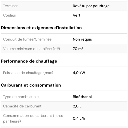
Terminer
Revêtu par poudrage
Couleur
Vert
Dimensions et exigences d'installation
Conduit de fumée/Cheminée
Non requis
Volume minimum de la pièce (m³)
70 m³
Performance de chauffage
Puissance de chauffage (max)
4,0 kW
Carburant et consommation
Type de combustible
Bioéthanol
Capacité de carburant
2,0 L
Consommation de carburant (litres
0,4 L/h
par heure)