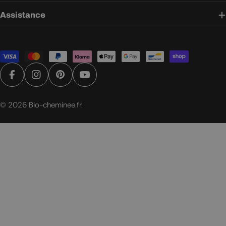
Assistance
Modes
de
paiement
Facebook
Instagram
Pinterest
YouTube
© 2026
Bio-cheminee.fr
.