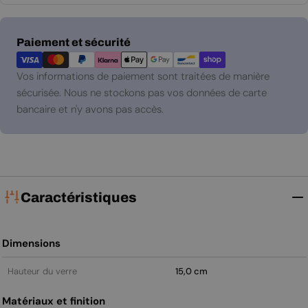
Modes
Paiement et sécurité
de
paiement
Vos informations de paiement sont traitées de manière
sécurisée. Nous ne stockons pas vos données de carte
bancaire et n'y avons pas accès.
Caractéristiques
Dimensions
Hauteur du verre
15,0 cm
Matériaux et finition