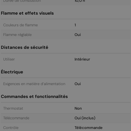
Durée de combustion
10,0 h
Flamme et effets visuels
Couleurs de flamme
1
Flamme réglable
Oui
Distances de sécurité
Utiliser
Intérieur
Électrique
Exigences en matière d’alimentation
Oui
Commandes et fonctionnalités
Thermostat
Non
Télécommande
Oui (inclus)
Contrôle
Télécommande