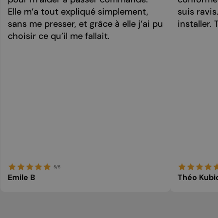
Elle m’a tout expliqué simplement,
suis ravi
sans me presser, et grâce à elle j’ai pu
installer. 
choisir ce qu’il me fallait.
5/5
Emile B
Théo Kubi