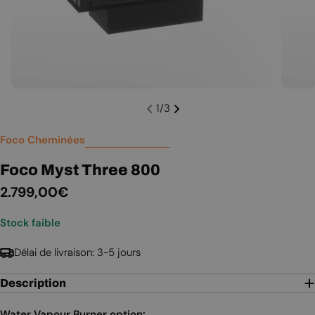
1
/
3
Foco Cheminées
Foco Myst Three 800
Prix
2.799,00€
Stock faible
régulier
Délai de livraison: 3-5 jours
Description
Water Vapour Burner option: