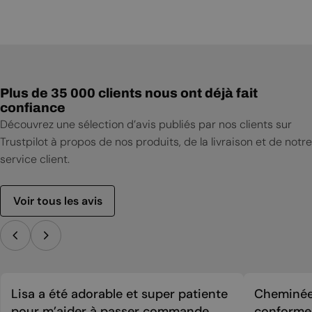
Notice d'installation
Notice d'utilisation
Plus de 35 000 clients nous ont déjà fait
confiance
Découvrez une sélection d’avis publiés par nos clients sur
Trustpilot à propos de nos produits, de la livraison et de notre
service client.
Voir tous les avis
Lisa a été adorable et super patiente
Cheminée 
pour m’aider à passer commande.
conforme 