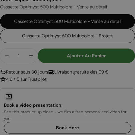
Cassette Optimyst 500 Multicolore - Vente au détail
Cassette Optimyst 500 Multicolore - Vente au détail
Cassette Optimyst 500 Multicolore - Projets
Quantité
Ajouter Au Panier
Diminuer La Quantité Pour Foco Myst Three 800
Augmenter La Quantité Pour Foco Mys
Retour sous 30 jours
Livraison gratuite dès 99 €
4.6 / 5 sur Trustpilot
Book a video presentation
See this product up close - we film a free personalised video for
you.
Book Here