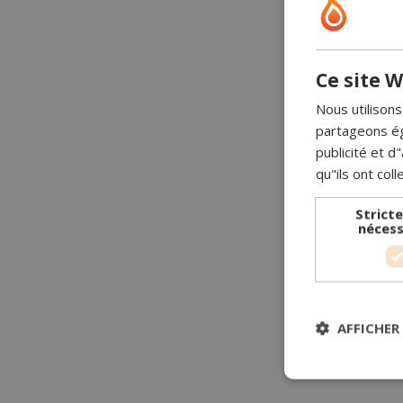
Ce site W
Nous utilisons
partageons ég
publicité et 
qu"ils ont coll
Strict
nécess
AFFICHER