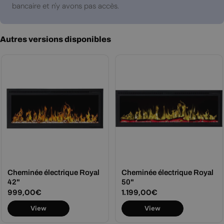
bancaire et n'y avons pas accès.
Autres versions disponibles
Cheminée électrique Royal
Cheminée électrique Royal
42"
50"
Prix
999,00€
Prix
1.199,00€
View
View
régulier
régulier