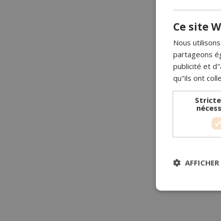
Ce site W
Nous utilisons
partageons ég
publicité et 
qu"ils ont coll
Strict
nécess
AFFICHER