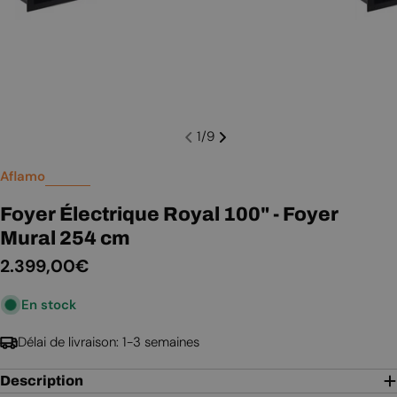
1
/
9
Aflamo
Foyer Électrique Royal 100" - Foyer
Mural 254 cm
Prix
2.399,00€
En stock
régulier
Délai de livraison: 1-3 semaines
Description