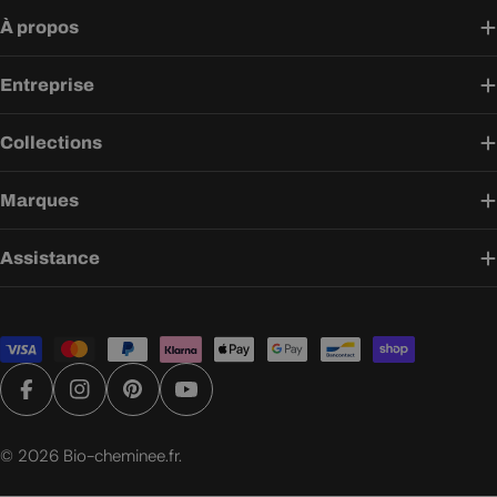
À propos
Entreprise
Collections
Marques
Assistance
Modes
de
paiement
Facebook
Instagram
Pinterest
YouTube
© 2026
Bio-cheminee.fr
.