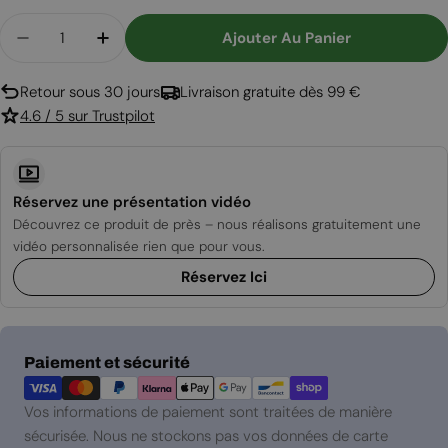
Quantité
Ajouter Au Panier
Diminuer La Quantité Pour Foyer Électrique Roy
Augmenter La Quantité Pour Foyer Élec
Retour sous 30 jours
Livraison gratuite dès 99 €
4.6 / 5 sur Trustpilot
Réservez une présentation vidéo
Découvrez ce produit de près – nous réalisons gratuitement une
vidéo personnalisée rien que pour vous.
Réservez Ici
Modes
Paiement et sécurité
de
paiement
Vos informations de paiement sont traitées de manière
sécurisée. Nous ne stockons pas vos données de carte