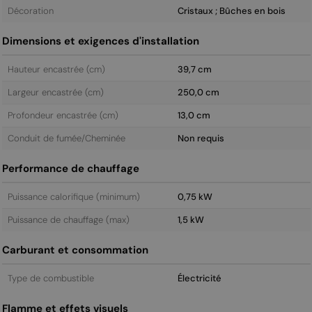
Décoration
Cristaux ; Bûches en bois
Dimensions et exigences d'installation
Hauteur encastrée (cm)
39,7 cm
Largeur encastrée (cm)
250,0 cm
Profondeur encastrée (cm)
13,0 cm
Conduit de fumée/Cheminée
Non requis
Performance de chauffage
Puissance calorifique (minimum)
0,75 kW
Puissance de chauffage (max)
1,5 kW
Carburant et consommation
Type de combustible
Électricité
Flamme et effets visuels