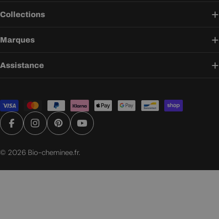
Collections
Marques
Assistance
Modes
de
paiement
Facebook
Instagram
Pinterest
YouTube
© 2026
Bio-cheminee.fr
.