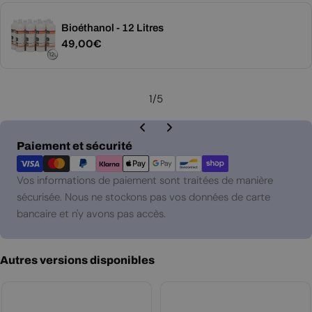
Bioéthanol - 12 Litres
Prix
49,00€
régulier
1
/
5
Modes
Paiement et sécurité
de
paiement
Vos informations de paiement sont traitées de manière
sécurisée. Nous ne stockons pas vos données de carte
bancaire et n'y avons pas accès.
Autres versions disponibles