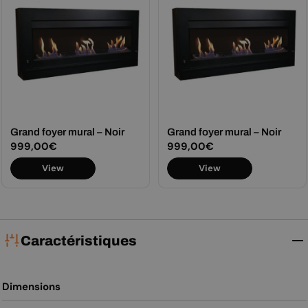
Grand foyer mural – Noir
Grand foyer mural – Noir
Prix
999,00€
Prix
999,00€
View
View
régulier
régulier
Caractéristiques
Dimensions