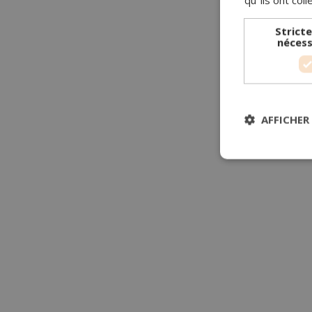
Strict
nécess
AFFICHER