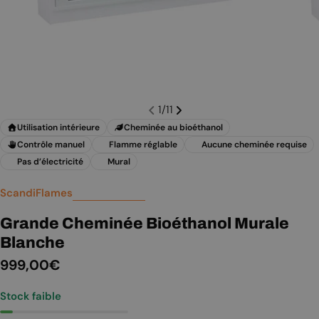
1
/
11
Utilisation intérieure
Cheminée au bioéthanol
Contrôle manuel
Flamme réglable
Aucune cheminée requise
Pas d’électricité
Mural
ScandiFlames
Grande Cheminée Bioéthanol Murale
Blanche
Prix
999,00€
Stock faible
régulier