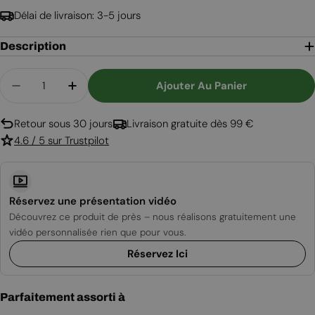
Délai de livraison: 3-5 jours
Description
Quantité
Ajouter Au Panier
Diminuer La Quantité Pour Grande Cheminée Bio
Augmenter La Quantité Pour Grande Ch
Retour sous 30 jours
Livraison gratuite dès 99 €
4.6 / 5 sur Trustpilot
Réservez une présentation vidéo
Découvrez ce produit de près – nous réalisons gratuitement une
vidéo personnalisée rien que pour vous.
Réservez Ici
Parfaitement assorti à