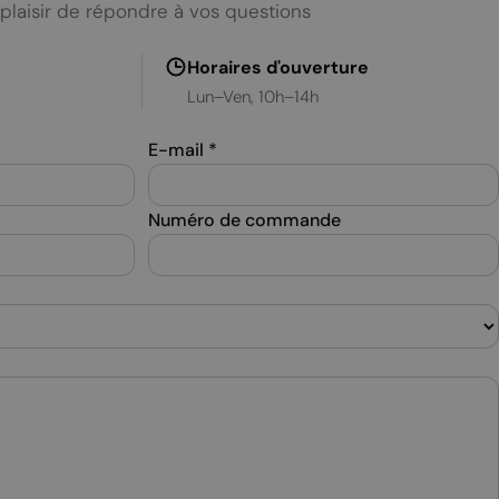
SPANISH
plaisir de répondre à vos questions
SWEDISH
Horaires d'ouverture
TURKISH
Lun–Ven, 10h–14h
UKRAINIAN
E-mail
*
Numéro de commande