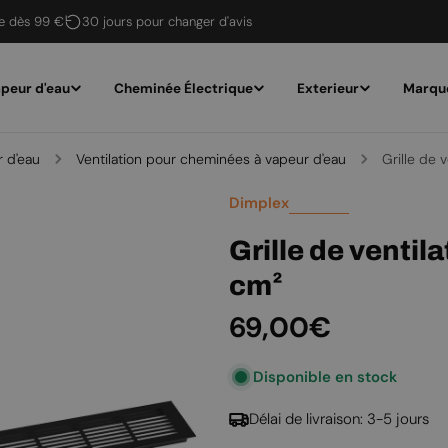
te dès 99 €
30 jours pour changer d'avis
peur d'eau
Cheminée Électrique
Exterieur
Marqu
 d'eau
Ventilation pour cheminées à vapeur d'eau
Grille de 
Dimplex
Grille de ventila
cm²
Prix
69,00€
Disponible en stock
régulier
Délai de livraison: 3-5 jours