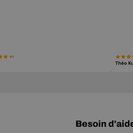
5/5
Théo Ku
Besoin d'aid