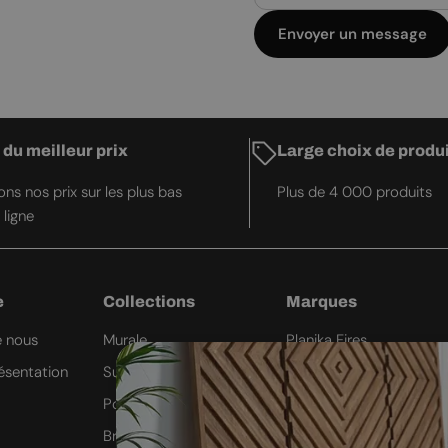
Envoyer un message
 du meilleur prix
Large choix de produ
ns nos prix sur les plus bas
Plus de 4 000 produits
 ligne
e
Collections
Marques
e nous
Murale
Planika Fires
ésentation
Suspendue
Icon Fires
Poêle
ScandiFlames
Brûleur automatique
Safretti