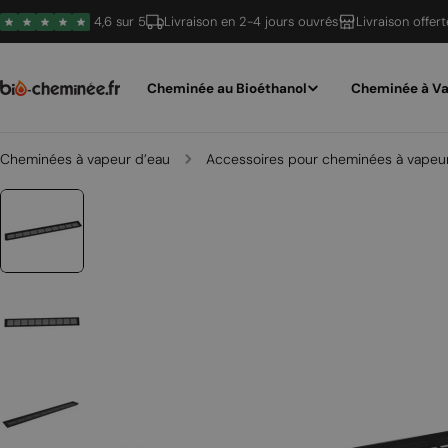
Passer
4,6 sur 5
Livraison en 2-4 jours ouvrés
Livraison offer
au
contenu
Cheminée au Bioéthanol
Cheminée à Va
Cheminées à vapeur d’eau
Accessoires pour cheminées à vapeur