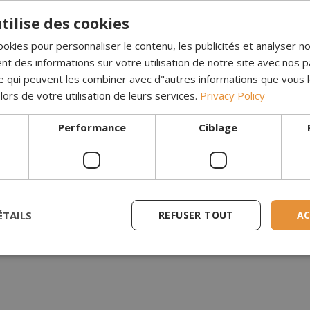
tilise des cookies
ookies pour personnaliser le contenu, les publicités et analyser no
 des informations sur votre utilisation de notre site avec nos p
se qui peuvent les combiner avec d"autres informations que vous 
 lors de votre utilisation de leurs services.
Privacy Policy
Performance
Ciblage
été adorable et super patiente pour
Chemin
 à passer commande. Elle m’a tout
super 
ÉTAILS
REFUSER TOUT
AC
é simplement, sans me presser, et grâce à
Facile a
i pu choisir ce qu’il me fallait.