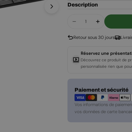
Description
Ouvrir le média 1 en mode modal
Quantité
Diminuer La Quantité P
Augmenter La 
Retour sous 30 jours
Livra
Réservez une présentat
Découvrez ce produit de pr
personnalisée rien que pou
Modes
Paiement et sécurité
de
paiement
Vos informations de paiement
vos données de carte bancair