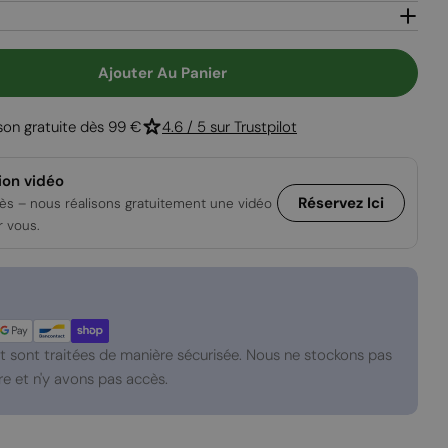
Ouvrir le média
Ajouter Au Panier
our Grille De Ventilation Noire - 100 X 11 Cm - 420
Quantité Pour Grille De Ventilation Noire - 100 X 
ison gratuite dès 99 €
4.6 / 5 sur Trustpilot
ion vidéo
Réservez Ici
ès – nous réalisons gratuitement une vidéo
r vous.
 sont traitées de manière sécurisée. Nous ne stockons pas
e et n'y avons pas accès.