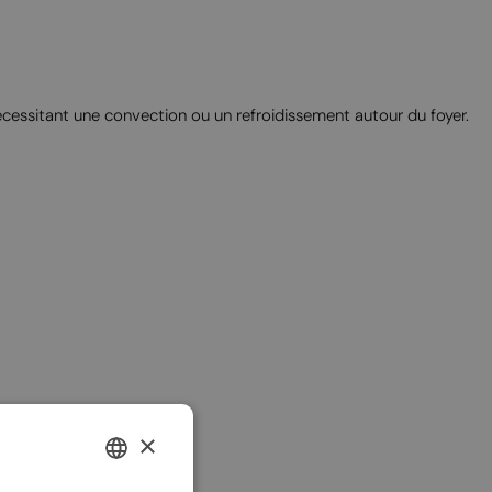
 nécessitant une convection ou un refroidissement autour du foyer.
×
ENGLISH