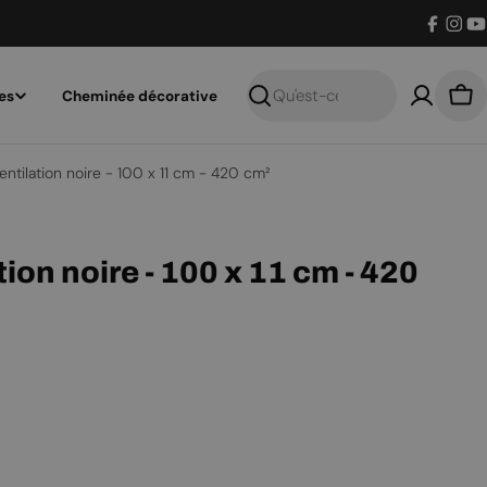
Facebo
Inst
Y
es
Cheminée décorative
Recherche
Pan
ventilation noire - 100 x 11 cm - 420 cm²
tion noire - 100 x 11 cm - 420