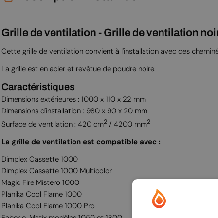
Grille de ventilation - Grille de ventilation 
Cette grille de ventilation convient à l'installation avec des chemi
La grille est en acier et revêtue de poudre noire.
Caractéristiques
Dimensions extérieures : 1000 x 110 x 22 mm
Dimensions d'installation : 980 x 90 x 20 mm
2
2
Surface de ventilation : 420 cm
/ 4200 mm
La grille de ventilation est compatible avec :
Dimplex Cassette 1000
Dimplex Cassette 1000 Multicolor
Magic Fire Mistero 1000
Planika Cool Flame 1000
Planika Cool Flame 1000 Pro
Faber e-Matix modèles 1050 et 1300