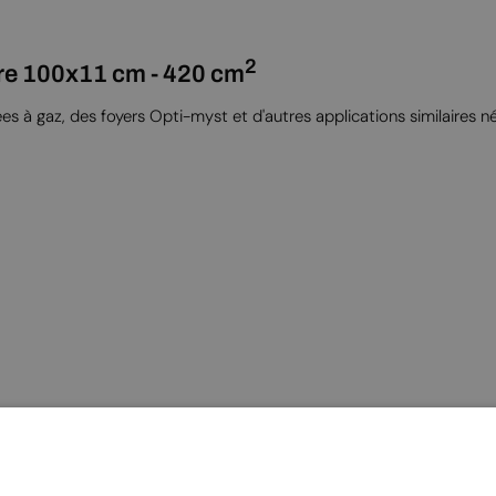
2
noire 100x11 cm - 420 cm
nées à gaz, des foyers Opti-myst et d'autres applications similaires