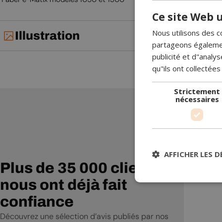
Ce site Web u
Nous utilisons des c
Illustration
partageons également
publicité et d"analy
qu"ils ont collectées
Strictement
nécessaires
Lisa a 
m’aider
AFFICHER LES D
expliqu
Plus de 35 000 clients
elle j’a
nous ont déjà fait
confiance
Découvrez une sélection d’avis publiés par nos