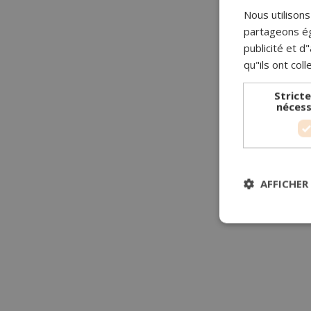
Nous utilisons
partageons ég
publicité et 
qu"ils ont coll
Strict
nécess
AFFICHER