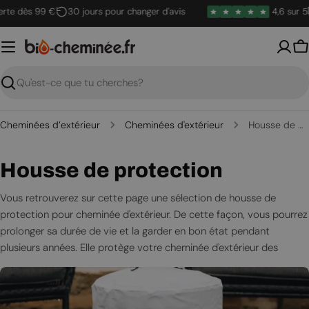
Passer
rte dès 99 €
30 jours pour changer d'avis
4,6 sur 5
au
contenu
P
Recherche
Cheminées d’extérieur
Cheminées d'extérieur
Housse de protection
C
Housse de protection
o
Vous retrouverez sur cette page une sélection de
housse de
protection
pour cheminée d'extérieur. De cette façon, vous pourrez
l
prolonger sa durée de vie et la garder en bon état pendant
l
plusieurs années. Elle protège votre cheminée d'extérieur des
éléments tels que la pluie, la neige, le vent et les rayons UV du
e
soleil.
c
Fabriquées dans des matériaux robustes et résistants, elles sont