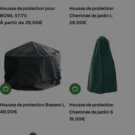
Housse de protection pour
Housse de protection
BOWL 57/70
Cheminée de jardin L
Prix
À partir de 29,00€
Prix
29,00€
régulier
régulier
Ajouter Au Panier
Ajouter Au Panier
Housse de protection Brasero L
Housse de protection
Prix
49,00€
Cheminée de jardin S
Prix
19,00€
régulier
régulier