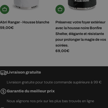
Ajouter Au Panier
Ajouter Au Panier
Abri Ranger - Housse blanche
Préservez votre foyer extérieur
Prix
59,00€
avec la housse noire Bonfire
Shelter, élégante et résistante
régulier
pour prolonger la magie de vos
soirées.
Prix
69,00€
régulier
Livraison gratuite
Livraison gratuite pour toute commande supérieure à 99 €
Garantie du meilleur prix
Nous alignons nos prix sur les plus bas trouvés en ligne