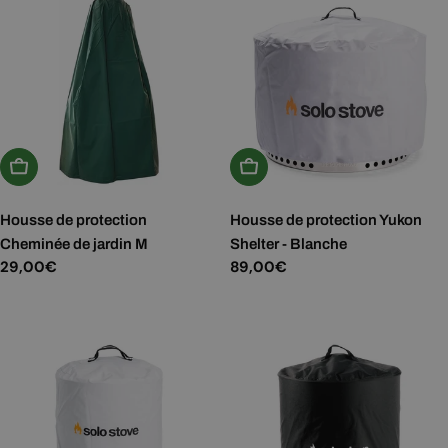
Ajouter Au Panier
Ajouter Au Panier
Housse de protection
Housse de protection Yukon
Cheminée de jardin M
Shelter - Blanche
Prix
29,00€
Prix
89,00€
régulier
régulier