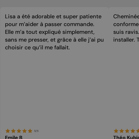
Lisa a été adorable et super patiente
Cheminée 
pour m’aider à passer commande.
conforme 
Elle m’a tout expliqué simplement,
suis ravi
sans me presser, et grâce à elle j’ai pu
installer. 
choisir ce qu’il me fallait.
5/5
Emile B
Théo Kubi