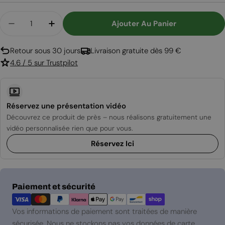
Quantité
Ajouter Au Panier
Diminuer La Quantité Pour Housse De Protection
Augmenter La Quantité Pour Housse De 
Retour sous 30 jours
Livraison gratuite dès 99 €
4.6 / 5 sur Trustpilot
Réservez une présentation vidéo
Découvrez ce produit de près – nous réalisons gratuitement une
vidéo personnalisée rien que pour vous.
Réservez Ici
Modes
Paiement et sécurité
de
paiement
Vos informations de paiement sont traitées de manière
sécurisée. Nous ne stockons pas vos données de carte