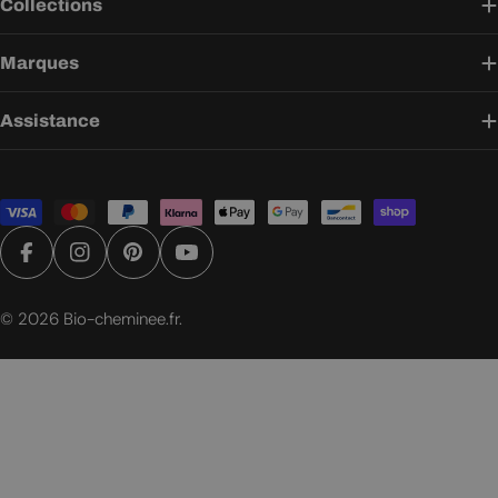
Collections
Marques
Assistance
Modes
de
paiement
Facebook
Instagram
Pinterest
YouTube
© 2026
Bio-cheminee.fr
.