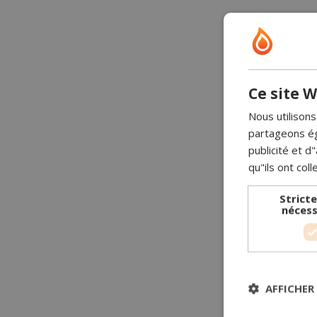
Ce site W
Nous utilisons
partageons ég
publicité et 
qu"ils ont coll
Strict
nécess
AFFICHER