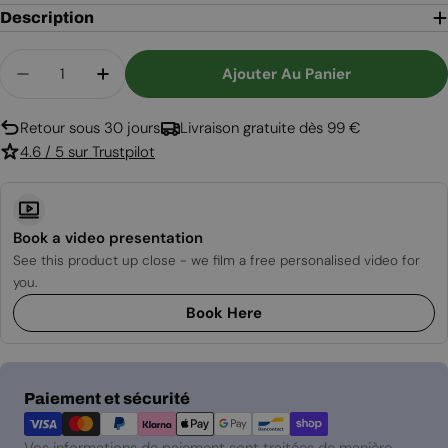
Description
Quantité
Ajouter Au Panier
Diminuer La Quantité Pour Housse De Protection
Augmenter La Quantité Pour Housse De
Retour sous 30 jours
Livraison gratuite dès 99 €
4.6 / 5 sur Trustpilot
Book a video presentation
See this product up close - we film a free personalised video for
you.
Book Here
Modes
Paiement et sécurité
de
paiement
Vos informations de paiement sont traitées de manière