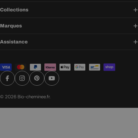
Collections
Marques
Assistance
Modes
de
paiement
Facebook
Instagram
Pinterest
YouTube
© 2026
Bio-cheminee.fr
.