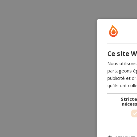
Ce site W
Nous utilisons
partageons ég
publicité et 
qu"ils ont coll
Strict
nécess