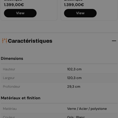
Prix
1.399,00€
Prix
1.399,00€
View
View
régulier
régulier
Caractéristiques
Dimensions
Hauteur
102,3 cm
Largeur
120,3 cm
Profondeur
29,3 cm
Matériaux et finition
Matériau
Verre / Acier / polystone
Couleur
Gris ; Blanc