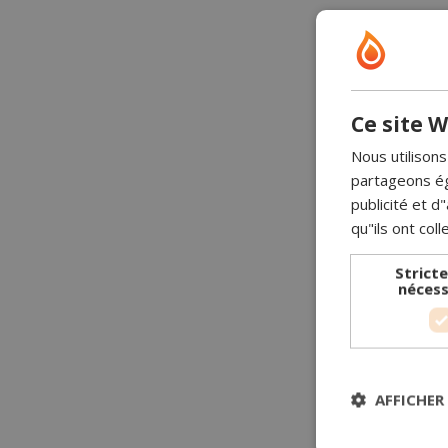
Ce site W
Nous utilisons
partageons ég
publicité et 
qu"ils ont coll
Strict
nécess
AFFICHER