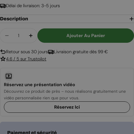
Délai de livraison: 3-5 jours
Description
Quantité
Ajouter Au Panier
Diminuer La Quantité Pour Logi - Cheminée Élec
Augmenter La Quantité Pour Logi - Che
Retour sous 30 jours
Livraison gratuite dès 99 €
4.6 / 5 sur Trustpilot
Réservez une présentation vidéo
Découvrez ce produit de près – nous réalisons gratuitement une
vidéo personnalisée rien que pour vous.
Réservez Ici
Modes
Paiement et sécurité