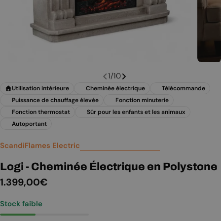
1
/
10
Utilisation intérieure
Cheminée électrique
Télécommande
Puissance de chauffage élevée
Fonction minuterie
Fonction thermostat
Sûr pour les enfants et les animaux
Autoportant
ScandiFlames Electric
Logi - Cheminée Électrique en Polystone
Prix
1.399,00€
Stock faible
régulier