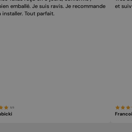
bien emballé. Je suis ravis. Je recommande
et sui
 installer. Tout parfait.
5/5
bicki
Franco