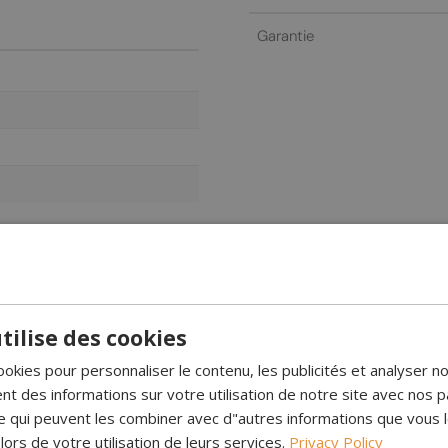
Garantie
tilise des cookies
ookies pour personnaliser le contenu, les publicités et analyser no
r tous les côtés. Cela offre une vue magnifique sur les flammes, que
 des informations sur votre utilisation de notre site avec nos p
se qui peuvent les combiner avec d"autres informations que vous 
hanol au monde à être entièrement entourée de verre trempé, offrant
 lors de votre utilisation de leurs services.
Privacy Policy
ais d’entrer par le bas et à l’air chaud d’être expulsé par les grilles 