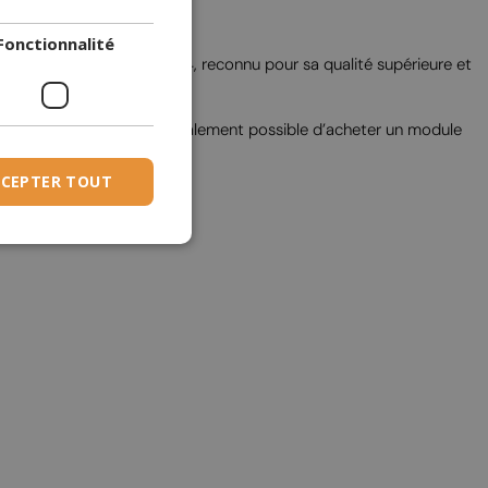
DANISH
Fonctionnalité
DUTCH
leur célèbre système FLA4, reconnu pour sa qualité supérieure et
ESTONIAN
FINNISH
 les smartphones. Il est également possible d’acheter un module
FRENCH
CEPTER TOUT
GERMAN
GREEK
HUNGARIAN
IRISH
ICELANDIC
ITALIAN
LATVIAN
LITHUANIAN