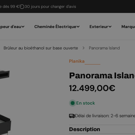
te dès 99 €
30 jours pour changer d'avis
peur d'eau
Cheminée Électrique
Exterieur
Marqu
Brûleur au bioéthanol sur base ouverte
Panorama Island
Planika
Panorama Isla
Prix
12.499,00€
En stock
régulier
Délai de livraison: 2-6 semain
Description