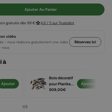
Ajouter Au Panier
Pour Panorama Island
 Quantité Pour Panorama Island
ison gratuite dès 99 €
4.6 / 5 sur Trustpilot
ion vidéo
Réservez Ici
ès – nous réalisons gratuitement une vidéo
r vous.
i à
Bois décoratif
Ajouter
Ajouter
pour Planika
Prix
509,00€
Panorama
régulier
1
/
3