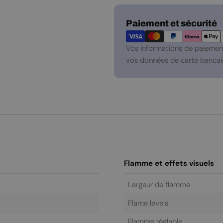
Modes
Paiement et sécurité
de
paiement
Vos informations de paiement
vos données de carte bancair
Flamme et effets visuels
Largeur de flamme
Flame levels
Flamme réglable