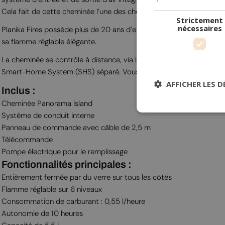
Cela fait de cette cheminée l’une des cheminées bioéthanol les plu
Strictement
nécessaires
Planika Fires possède plus de 20 ans d’expérience dans la créatio
sa flamme réglable élégante.
La cheminée se contrôle à distance, via le panneau de commande mu
Smart-Home System (SHS) séparé. Vous pouvez aussi choisir d’ajo
AFFICHER LES D
Inclus :
Cheminée Panorama Island
Système de conduit interne
Panneau de commande avec câble de 2,5 m
Télécommande
Pompe électrique pour le remplissage
Fonctionnalités principales :
Entièrement fermée par du verre sur tous les côtés
Flamme réglable sur 6 niveaux
Consommation de carburant : 0,55 l/heure
Autonomie de 10 heures