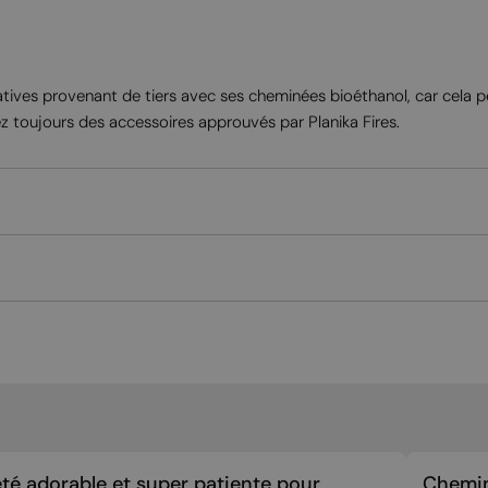
coratives provenant de tiers avec ses cheminées bioéthanol, car ce
ez toujours des accessoires approuvés par Planika Fires.
été adorable et super patiente pour
Chemin