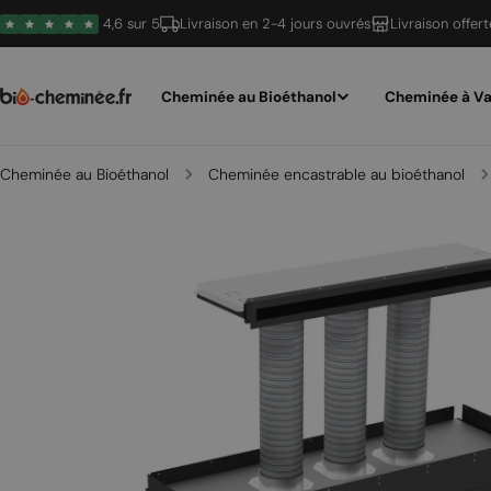
Passer
4,6 sur 5
Livraison en 2-4 jours ouvrés
Livraison offer
au
contenu
Cheminée au Bioéthanol
Cheminée à Va
Cheminée au Bioéthanol
Cheminée encastrable au bioéthanol