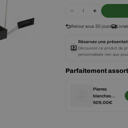
Quantité
Diminuer La Quantité 
Augmenter La
Retour sous 30 jours
Livra
Réservez une présentat
Découvrez ce produit de pr
personnalisée rien que pou
Parfaitement assort
Système
Pierres
Ajouter
SmartHome
blanches
Prix
1.099,00€
Prix
509,00€
pour Fire Line
décoratives
Automatic 3
pour Planika
régulier
régulier
Panorama