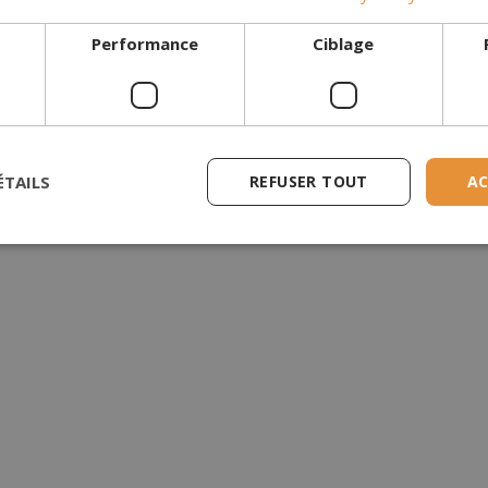
s sûres du marché.
Performance
Ciblage
n de brûleurs et de cheminées haut de gamme. Le brûleur repose sur 
ral ou grâce à l’application Planika NET-ZERO disponible sur tous
uter des bûches décoratives en céramique ou des galets blancs.
ÉTAILS
REFUSER TOUT
AC