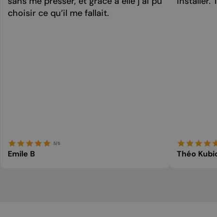
sans me presser, et grâce à elle j’ai pu
installer. 
choisir ce qu’il me fallait.
5/5
Emile B
Théo Kubi