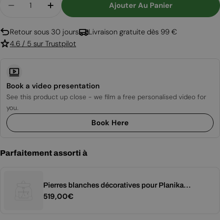
Ajouter Au Panier
Diminuer La Quantité Pour Panorama Room Divid
Augmenter La Quantité Pour Panorama
Retour sous 30 jours
Livraison gratuite dès 99 €
4.6 / 5 sur Trustpilot
Book a video presentation
See this product up close - we film a free personalised video for
you.
Book Here
Parfaitement assorti à
Pierres blanches décoratives pour Planika
Prix
519,00€
Panorama
régulier