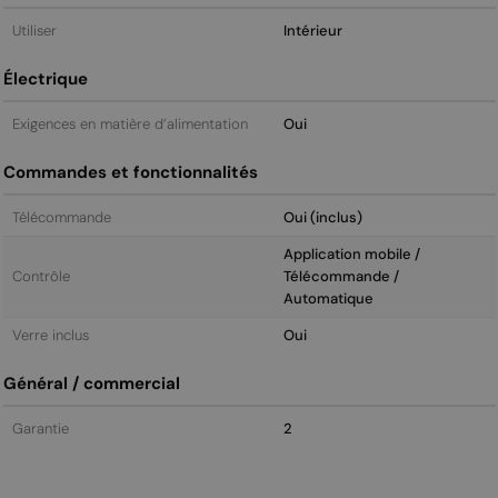
Utiliser
Intérieur
Électrique
Exigences en matière d’alimentation
Oui
Commandes et fonctionnalités
Télécommande
Oui (inclus)
Application mobile /
Contrôle
Télécommande /
Automatique
Verre inclus
Oui
Général / commercial
Garantie
2