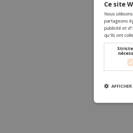
Ce site W
Nous utilisons
partageons ég
publicité et 
qu"ils ont coll
Strict
nécess
AFFICHER