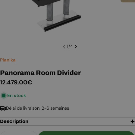
1
/
4
Planika
Panorama Room Divider
Prix
12.479,00€
En stock
régulier
Délai de livraison: 2-6 semaines
Description
Quantité