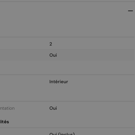
2
Oui
Intérieur
entation
Oui
ités
Oui (inclus)