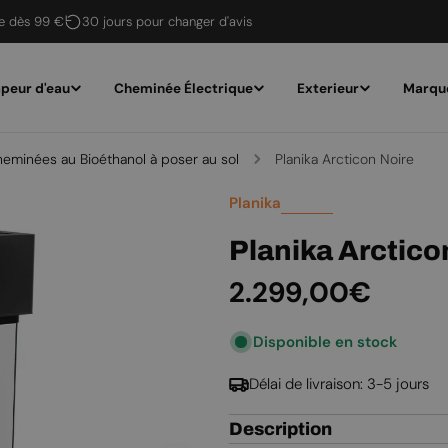
te dès 99 €
30 jours pour changer d'avis
peur d'eau
Cheminée Électrique
Exterieur
Marqu
eminées au Bioéthanol à poser au sol
Planika Arcticon Noire
Planika
Planika Arctico
Prix
2.299,00€
Disponible en stock
régulier
Délai de livraison: 3-5 jours
Description