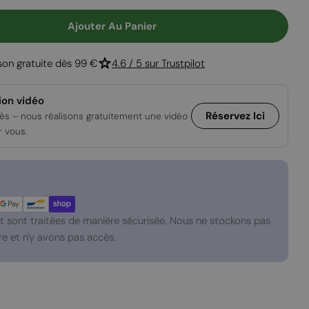
Ouvrir le média
Ajouter Au Panier
our Planika Arcticon Noire
 Quantité Pour Planika Arcticon Noire
ison gratuite dès 99 €
4.6 / 5 sur Trustpilot
ion vidéo
Réservez Ici
ès – nous réalisons gratuitement une vidéo
r vous.
 sont traitées de manière sécurisée. Nous ne stockons pas
e et n'y avons pas accès.