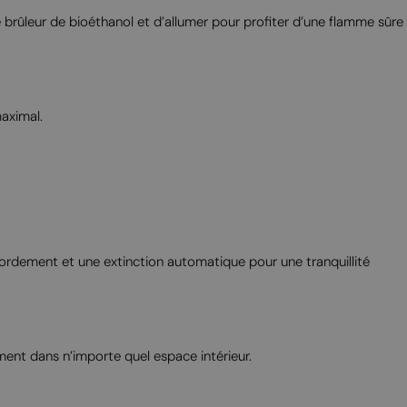
MALTESE
le brûleur de bioéthanol et d’allumer pour profiter d’une flamme sûre
NORWEGIAN
POLISH
PORTUGUESE
aximal.
ROMANIAN
RUSSIAN
SERBIAN
SLOVAK
SLOVENIAN
bordement et une extinction automatique pour une tranquillité
SPANISH
SWEDISH
TURKISH
ement dans n’importe quel espace intérieur.
UKRAINIAN