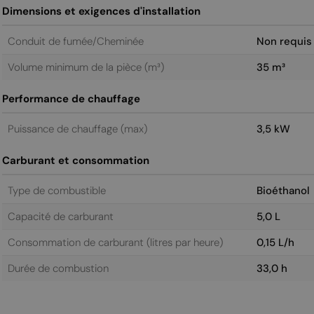
Dimensions et exigences d'installation
Conduit de fumée/Cheminée
Non requis
Volume minimum de la pièce (m³)
35 m³
Performance de chauffage
Puissance de chauffage (max)
3,5 kW
Carburant et consommation
Type de combustible
Bioéthanol
Capacité de carburant
5,0 L
Consommation de carburant (litres par heure)
0,15 L/h
Durée de combustion
33,0 h