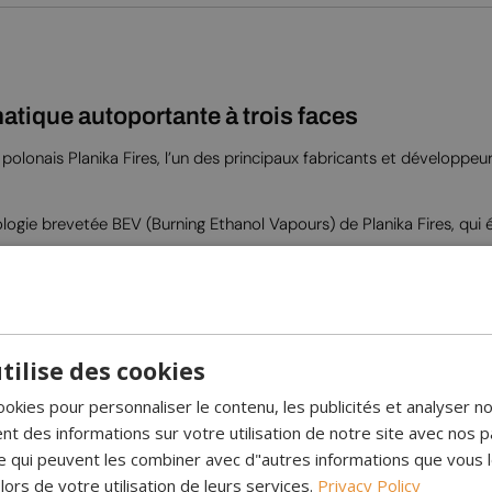
tique autoportante à trois faces
polonais Planika Fires, l’un des principaux fabricants et dévelop
logie brevetée BEV (Burning Ethanol Vapours) de Planika Fires, qui 
erre, qui couvrent entièrement les flammes pour les protéger des c
 l’aide de la télécommande fournie ou du panneau de commande intég
tilise des cookies
echarger ou remplir le réservoir de bioéthanol.
ookies pour personnaliser le contenu, les publicités et analyser no
ui permet jusqu’à 33 heures d’autonomie.
 des informations sur votre utilisation de notre site avec nos p
se qui peuvent les combiner avec d"autres informations que vous 
 lors de votre utilisation de leurs services.
Privacy Policy