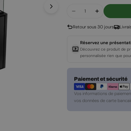
Quantité
Ouvrir le média 1 en mode modal
Diminuer La Quantité P
Augmenter La
Retour sous 30 jours
Livra
Réservez une présentat
Découvrez ce produit de pr
personnalisée rien que pou
Modes
Paiement et sécurité
de
paiement
Vos informations de paiement
vos données de carte bancair