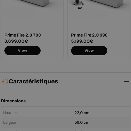
Prime Fire 2.0 790
Prime Fire 2.0 990
Prix
3.699,00€
Prix
5.199,00€
View
View
régulier
régulier
Caractéristiques
Dimensions
Hauteur
22,0 cm
Largeur
59,0 cm