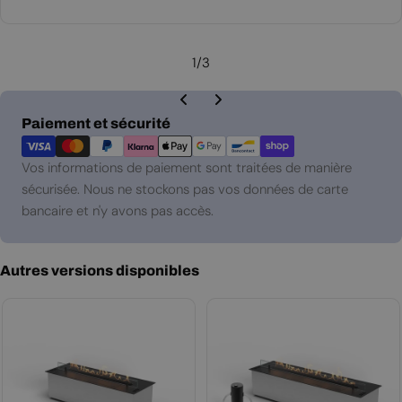
régulier
1
/
3
Modes
Paiement et sécurité
de
paiement
Vos informations de paiement sont traitées de manière
sécurisée. Nous ne stockons pas vos données de carte
bancaire et n'y avons pas accès.
Autres versions disponibles