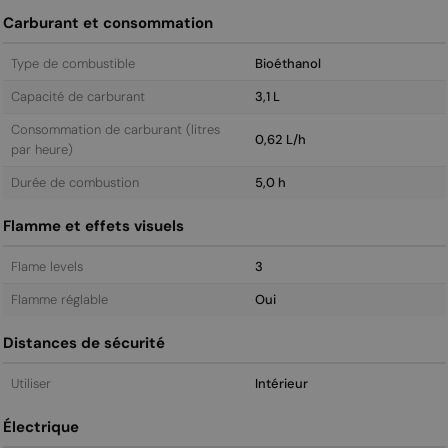
Carburant et consommation
Type de combustible
Bioéthanol
Capacité de carburant
3,1 L
Consommation de carburant (litres
0,62 L/h
par heure)
Durée de combustion
5,0 h
Flamme et effets visuels
Flame levels
3
Flamme réglable
Oui
Distances de sécurité
Utiliser
Intérieur
Électrique