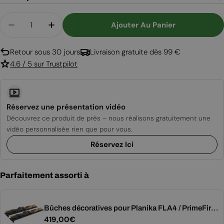
Quantité
Ajouter Au Panier
Diminuer La Quantité Pour Planika Prime Fire 2.
Augmenter La Quantité Pour Planika Pr
Retour sous 30 jours
Livraison gratuite dès 99 €
4.6 / 5 sur Trustpilot
Réservez une présentation vidéo
Découvrez ce produit de près – nous réalisons gratuitement une
vidéo personnalisée rien que pour vous.
Réservez Ici
Parfaitement assorti à
Bûches décoratives pour Planika FLA4 / PrimeFire -
Prix
419,00€
Taille 590