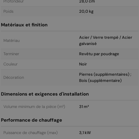
Profondeur
28,0 cm
Poids
20,0 kg
Matériaux et finition
Acier / Verre trempé / Acier
Matériau
galvanisé
Terminer
Revêtu par poudrage
Couleur
Noir
Pierres (supplémentaires) ;
Décoration
Bois (supplémentaire)
Dimensions et exigences d'installation
Volume minimum de la pièce (m³)
31 m³
Performance de chauffage
Puissance de chauffage (max)
3,1 kW