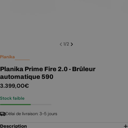
1
/
2
Planika
Planika Prime Fire 2.0 - Brûleur
automatique 590
Prix
3.399,00€
Stock faible
régulier
Délai de livraison: 3-5 jours
Description