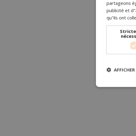
partageons ég
publicité et 
qu"ils ont coll
Strict
nécess
AFFICHER