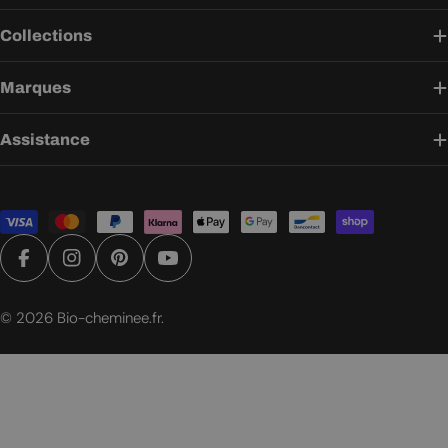
Collections
Marques
Assistance
Modes
de
paiement
Facebook
Instagram
Pinterest
YouTube
© 2026
Bio-cheminee.fr
.