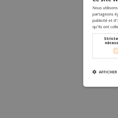
Nous utilisons
partageons ég
publicité et 
qu"ils ont coll
Strict
nécess
AFFICHER