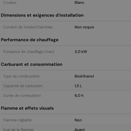
Couleur
Blanc
Dimensions et exigences d'installation
Conduit de fumée/Cheminée
Non requis
Performance de chauffage
Puissance de chauffage (max)
3,0 kW
Carburant et consommation
Type de combustible
Bioéthanol
Capacité de carburant
1,5 L
Durée de combustion
6,0 h
Flamme et effets visuels
Flamme réglable
Non
Vue de la flamme
Avant