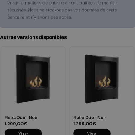
paiement
Vos informations de paiement sont traitées de manière
sécurisée. Nous ne stockons pas vos données de carte
bancaire et n'y avons pas accès.
Autres versions disponibles
Retra Duo - Noir
Retra Duo - Noir
Prix
1.299,00€
Prix
1.299,00€
View
View