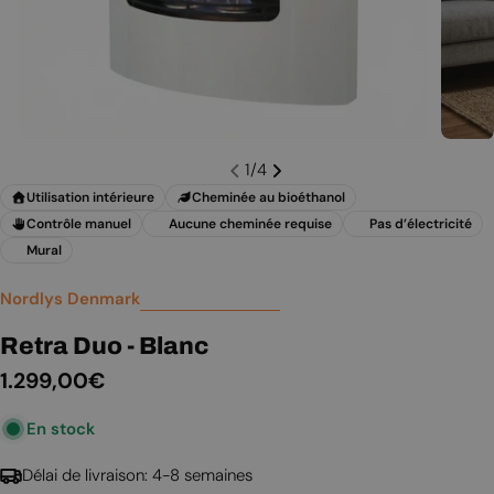
1
/
4
Utilisation intérieure
Cheminée au bioéthanol
Contrôle manuel
Aucune cheminée requise
Pas d’électricité
Mural
Nordlys Denmark
Retra Duo - Blanc
Prix
1.299,00€
En stock
régulier
Délai de livraison: 4-8 semaines