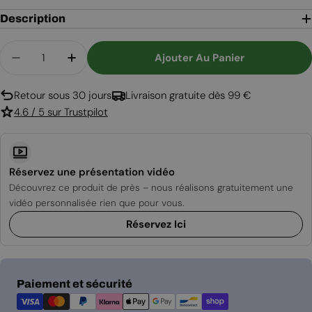
Description
Quantité
Ajouter Au Panier
Diminuer La Quantité Pour Retra Duo - Blanc
Augmenter La Quantité Pour Retra Duo 
Retour sous 30 jours
Livraison gratuite dès 99 €
4.6 / 5 sur Trustpilot
Réservez une présentation vidéo
Découvrez ce produit de près – nous réalisons gratuitement une
vidéo personnalisée rien que pour vous.
Réservez Ici
Modes
Paiement et sécurité
de