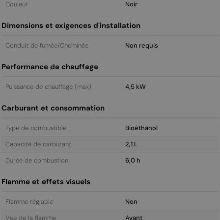
Couleur
Noir
Dimensions et exigences d'installation
Conduit de fumée/Cheminée
Non requis
Performance de chauffage
Puissance de chauffage (max)
4,5 kW
Carburant et consommation
Type de combustible
Bioéthanol
Capacité de carburant
2,1 L
Durée de combustion
6,0 h
Flamme et effets visuels
Flamme réglable
Non
Vue de la flamme
Avant