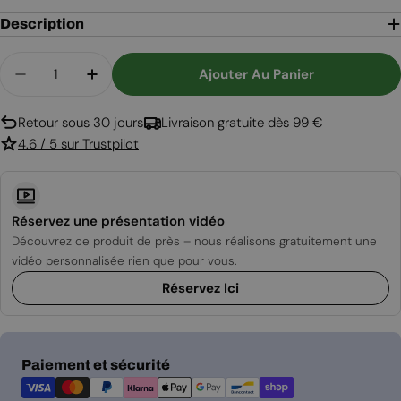
Description
Quantité
Ajouter Au Panier
Diminuer La Quantité Pour Retra Trio - Noir
Augmenter La Quantité Pour Retra Trio 
Retour sous 30 jours
Livraison gratuite dès 99 €
4.6 / 5 sur Trustpilot
Réservez une présentation vidéo
Découvrez ce produit de près – nous réalisons gratuitement une
vidéo personnalisée rien que pour vous.
Réservez Ici
Modes
Paiement et sécurité
de