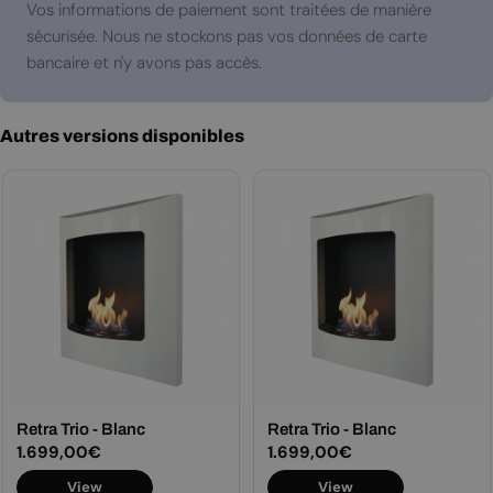
paiement
Vos informations de paiement sont traitées de manière
sécurisée. Nous ne stockons pas vos données de carte
bancaire et n'y avons pas accès.
Autres versions disponibles
Retra Trio - Blanc
Retra Trio - Blanc
Prix
1.699,00€
Prix
1.699,00€
View
View