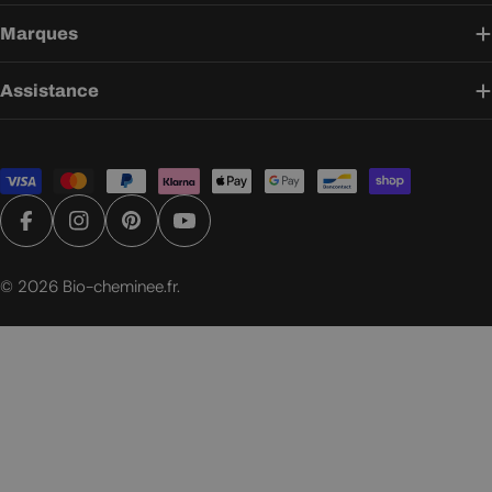
Marques
Assistance
Modes
de
paiement
Facebook
Instagram
Pinterest
YouTube
© 2026
Bio-cheminee.fr
.