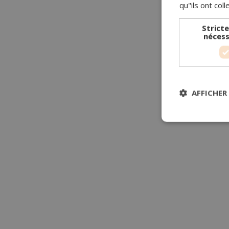
qu"ils ont coll
Strict
nécess
AFFICHER