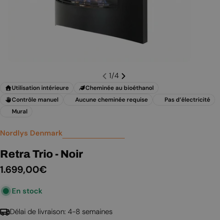
1
/
4
Utilisation intérieure
Cheminée au bioéthanol
Contrôle manuel
Aucune cheminée requise
Pas d’électricité
Mural
Nordlys Denmark
Retra Trio - Noir
Prix
1.699,00€
En stock
régulier
Délai de livraison: 4-8 semaines