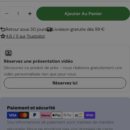
Quantité
Ajouter Au Panier
Diminuer La Quantité Pour Safretti Curva BL - Bl
Augmenter La Quantité Pour Safretti Cu
Retour sous 30 jours
Livraison gratuite dès 99 €
4.6 / 5 sur Trustpilot
Réservez une présentation vidéo
Découvrez ce produit de près – nous réalisons gratuitement une
vidéo personnalisée rien que pour vous.
Réservez Ici
Modes
Paiement et sécurité
de
paiement
Vos informations de paiement sont traitées de manière
sécurisée. Nous ne stockons pas vos données de carte