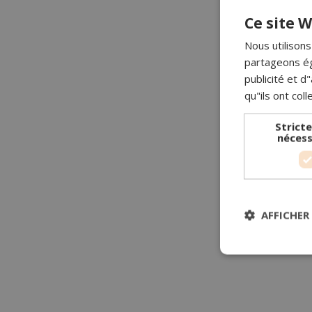
Ce site W
Nous utilisons
partageons ég
publicité et 
qu"ils ont coll
Strict
nécess
AFFICHER