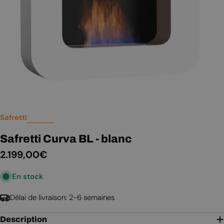
Safretti
Safretti Curva BL - blanc
Prix
2.199,00€
En stock
régulier
Délai de livraison: 2-6 semaines
Description