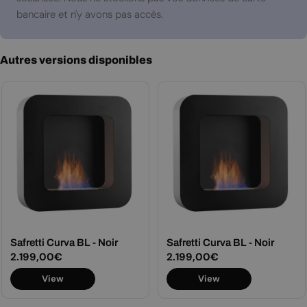
bancaire et n'y avons pas accès.
Autres versions disponibles
Safretti Curva BL - Noir
Safretti Curva BL - Noir
Prix
2.199,00€
Prix
2.199,00€
View
View
régulier
régulier