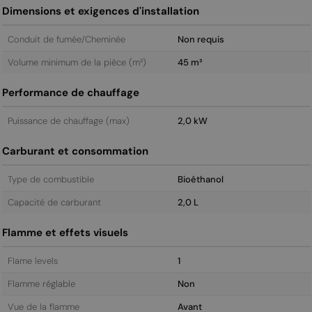
Dimensions et exigences d'installation
Conduit de fumée/Cheminée
Non requis
Volume minimum de la pièce (m³)
45 m³
Performance de chauffage
Puissance de chauffage (max)
2,0 kW
Carburant et consommation
Type de combustible
Bioéthanol
Capacité de carburant
2,0 L
Flamme et effets visuels
Flame levels
1
Flamme réglable
Non
Vue de la flamme
Avant