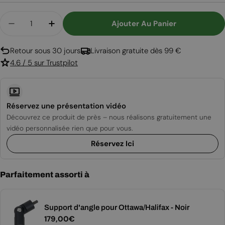
Quantité
Ajouter Au Panier
Diminuer La Quantité Pour Support Plafond Pour 
Augmenter La Quantité Pour Support Pla
Retour sous 30 jours
Livraison gratuite dès 99 €
4.6 / 5 sur Trustpilot
Réservez une présentation vidéo
Découvrez ce produit de près – nous réalisons gratuitement une
vidéo personnalisée rien que pour vous.
Réservez Ici
Parfaitement assorti à
Support d'angle pour Ottawa/Halifax - Noir
Prix
179,00€