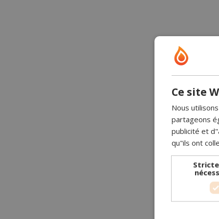
Ce site W
Nous utilisons
partageons ég
publicité et 
qu"ils ont coll
Strict
nécess