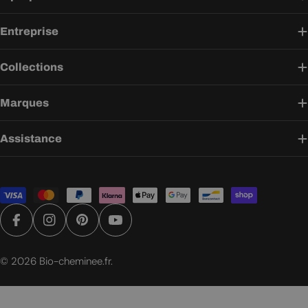
Entreprise
Collections
Marques
Assistance
Modes
de
paiement
Facebook
Instagram
Pinterest
YouTube
© 2026
Bio-cheminee.fr
.