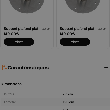
Support plafond plat – acier
Support plafond plat – acier
Prix
149,00€
Prix
149,00€
View
View
régulier
régulier
Caractéristiques
Dimensions
Hauteur
2,5 cm
Diamètre
15,0 cm