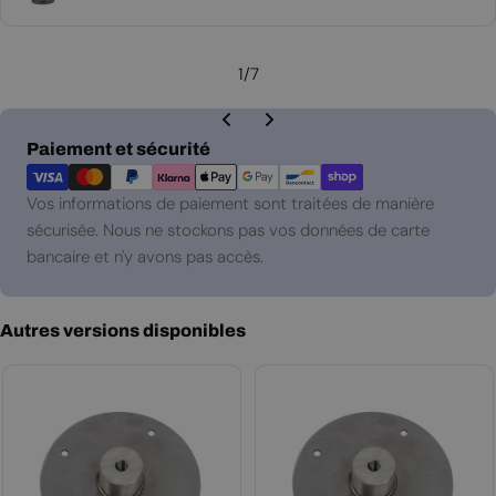
régulier
1
/
7
Modes
Paiement et sécurité
de
paiement
Vos informations de paiement sont traitées de manière
sécurisée. Nous ne stockons pas vos données de carte
bancaire et n'y avons pas accès.
Autres versions disponibles