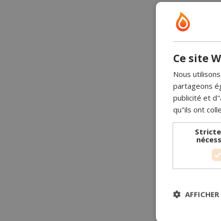
Ce site W
Nous utilisons
partageons ég
publicité et 
qu"ils ont coll
Strict
nécess
AFFICHER