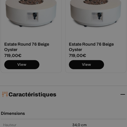
Estate Round 76 Beige
Estate Round 76 Beige
Oyster
Oyster
Prix
719,00€
Prix
719,00€
View
View
régulier
régulier
Caractéristiques
Dimensions
Hauteur
34,0 cm