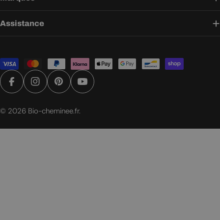
Assistance
Modes
de
paiement
Facebook
Instagram
Pinterest
YouTube
© 2026
Bio-cheminee.fr
.