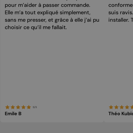
pour m’aider à passer commande.
conforme 
Elle m’a tout expliqué simplement,
suis ravi
sans me presser, et grâce à elle j’ai pu
installer. 
choisir ce qu’il me fallait.
5/5
Emile B
Théo Kubi