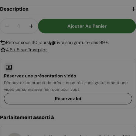
Description
Quantité
Ajouter Au Panier
Diminuer La Quantité Pour Table De Feu À Gaz Ro
Augmenter La Quantité Pour Table De F
Retour sous 30 jours
Livraison gratuite dès 99 €
4.6 / 5 sur Trustpilot
Réservez une présentation vidéo
Découvrez ce produit de près – nous réalisons gratuitement une
vidéo personnalisée rien que pour vous.
Réservez Ici
Parfaitement assorti à