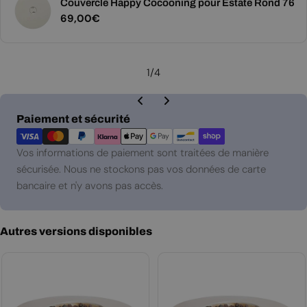
Couvercle Happy Cocooning pour Estate Rond 76
Prix
69,00€
régulier
1
/
4
Modes
Paiement et sécurité
de
paiement
Vos informations de paiement sont traitées de manière
sécurisée. Nous ne stockons pas vos données de carte
bancaire et n'y avons pas accès.
Autres versions disponibles