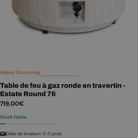
Happy Cocooning
Table de feu à gaz ronde en travertin -
Estate Round 76
Prix
719,00€
Stock faible
régulier
Délai de livraison: 3-5 jours