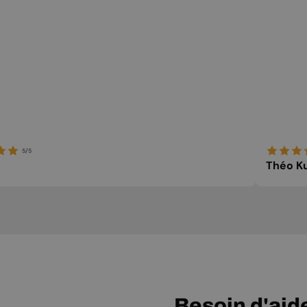
5/5
Théo Ku
Besoin d'aid