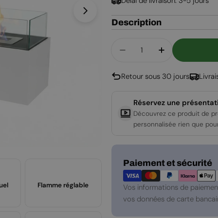
Délai de livraison: 3-5 jours
Ouvrir le média 1 en mode modal
Description
Quantité
Diminuer La Quantité 
Augmenter La
Retour sous 30 jours
Livra
Réservez une présentat
Découvrez ce produit de pr
personnalisée rien que pou
Modes
Paiement et sécurité
de
paiement
uel
Flamme réglable
Vos informations de paiement
vos données de carte bancair