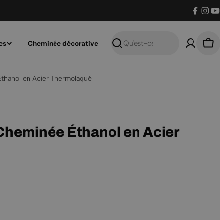
Facebo
Inst
Y
es
Cheminée décorative
Recherche
Pan
Éthanol en Acier Thermolaqué
Cheminée Éthanol en Acier