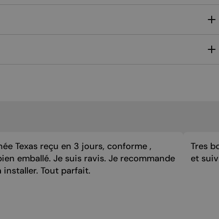
MALTESE
NORWEGIAN
POLISH
PORTUGUESE
ROMANIAN
RUSSIAN
SERBIAN
SLOVAK
SLOVENIAN
ée Texas reçu en 3 jours, conforme ,
Tres bo
SPANISH
bien emballé. Je suis ravis. Je recommande
et sui
SWEDISH
 installer. Tout parfait.
TURKISH
UKRAINIAN