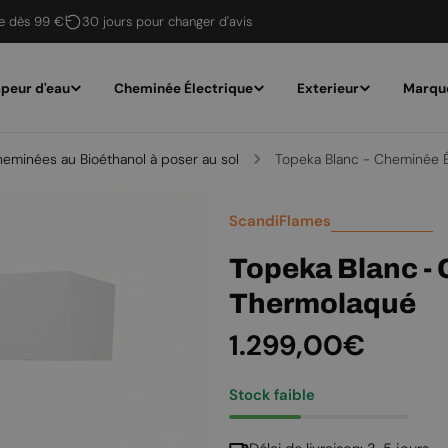
te dès 99 €
30 jours pour changer d'avis
peur d'eau
Cheminée Électrique
Exterieur
Marqu
eminées au Bioéthanol à poser au sol
Topeka Blanc - Cheminée 
ScandiFlames
Topeka Blanc - 
Thermolaqué
Prix
1.299,00€
Stock faible
régulier