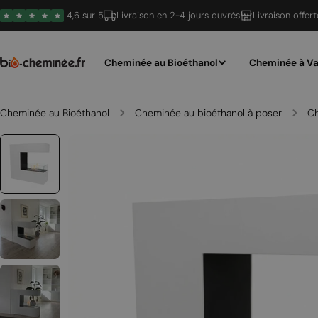
Passer
4,6 sur 5
Livraison en 2-4 jours ouvrés
Livraison offer
au
contenu
Cheminée au Bioéthanol
Cheminée à Va
Cheminée au Bioéthanol
Cheminée au bioéthanol à poser
Ch