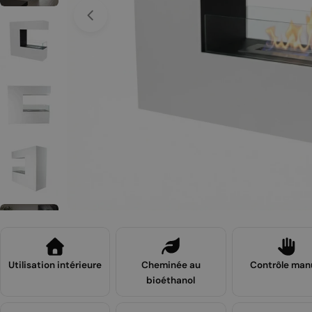
Ouvrir le média 0 en mode modal
Utilisation intérieure
Cheminée au
Contrôle man
bioéthanol