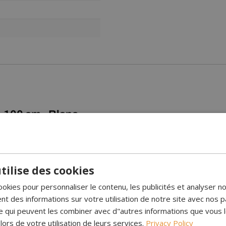
- 100 cm - Blanc
rtant, élégant et impressionnant, que vous pouvez placer au sol ou
e découpe latérale, lui conférant un caractère exceptionnel et raff
use et moderne dans votre intérieur. Sa finition blanche épurée s’in
tilise des cookies
ie, ni odeur.
ookies pour personnaliser le contenu, les publicités et analyser no
 des informations sur votre utilisation de notre site avec nos p
nt jusqu’à 7,5 heures d’autonomie par remplissage. La flamme se règl
se qui peuvent les combiner avec d"autres informations que vous 
le de 2,4 kW, ce foyer est idéal pour les grandes pièces, où il appor
 lors de votre utilisation de leurs services.
Privacy Policy