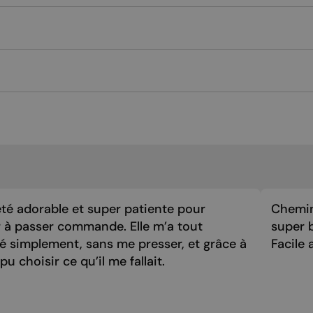
été adorable et super patiente pour
Chemin
 à passer commande. Elle m’a tout
super 
é simplement, sans me presser, et grâce à
Facile a
i pu choisir ce qu’il me fallait.