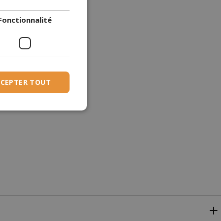
DANISH
Fonctionnalité
DUTCH
ESTONIAN
FINNISH
FRENCH
CEPTER TOUT
GERMAN
GREEK
HUNGARIAN
IRISH
ICELANDIC
ITALIAN
LATVIAN
LITHUANIAN