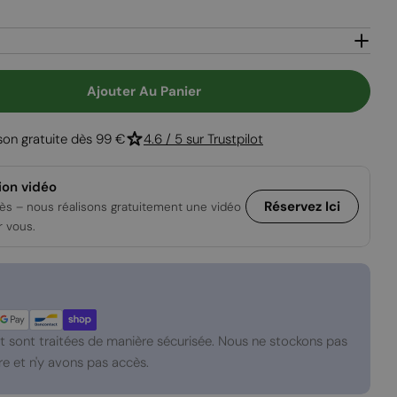
Ouvrir le média
Ajouter Au Panier
Pour Topeka Blanc - Cheminée Éthanol En Acier Th
 Quantité Pour Topeka Blanc - Cheminée Éthanol 
ison gratuite dès 99 €
4.6 / 5 sur Trustpilot
ion vidéo
Réservez Ici
ès – nous réalisons gratuitement une vidéo
r vous.
 sont traitées de manière sécurisée. Nous ne stockons pas
e et n'y avons pas accès.