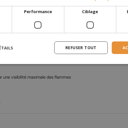
Performance
Ciblage
ÉTAILS
REFUSER TOUT
AC
r une visibilité maximale des flammes
.