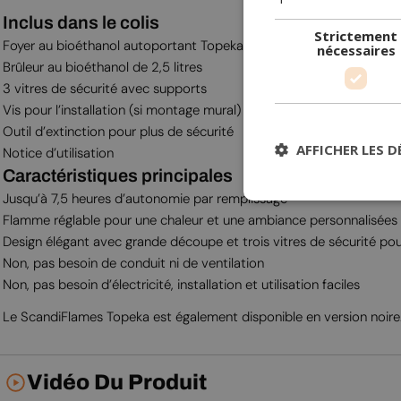
Inclus dans le colis
Strictement
Foyer au bioéthanol autoportant Topeka Blanc
nécessaires
Brûleur au bioéthanol de 2,5 litres
3 vitres de sécurité avec supports
Vis pour l’installation (si montage mural)
Outil d’extinction pour plus de sécurité
AFFICHER LES D
Notice d’utilisation
Caractéristiques principales
Jusqu’à 7,5 heures d’autonomie par remplissage
Flamme réglable pour une chaleur et une ambiance personnalisées
Design élégant avec grande découpe et trois vitres de sécurité pou
Non, pas besoin de conduit ni de ventilation
Non, pas besoin d’électricité, installation et utilisation faciles
Le ScandiFlames Topeka est également disponible en version noire
Vidéo Du Produit