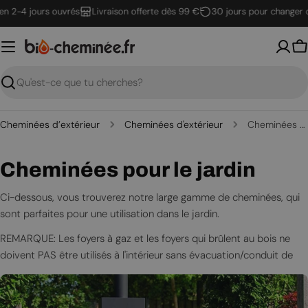
Passer
 2-4 jours ouvrés
Livraison offerte dès 99 €
30 jours pour changer d'av
au
contenu
P
Recherche
Cheminées d’extérieur
Cheminées d'extérieur
Cheminées pour le jardin
C
Cheminées pour le jardin
o
Ci-dessous, vous trouverez notre large gamme de cheminées, qui
sont parfaites pour une utilisation dans le jardin.
l
REMARQUE: Les foyers à gaz et les foyers qui brûlent au bois ne
l
doivent PAS être utilisés à l'intérieur sans évacuation/conduit de
e
cheminée. Il n'est PAS possible de fixer des conduits d'évacuation
aux foyers sur cette page, et ils ne doivent donc PAS être utilisés à
c
l'intérieur.