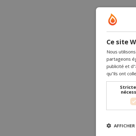
Ce site W
Nous utilisons
partageons ég
publicité et 
qu"ils ont coll
Strict
nécess
AFFICHER