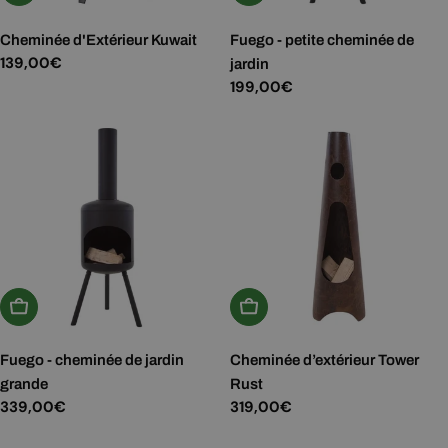
Cheminée d'Extérieur Kuwait
Fuego - petite cheminée de
Prix
139,00€
jardin
Prix
199,00€
régulier
régulier
Ajouter Au Panier
Ajouter Au Panier
Fuego - cheminée de jardin
Cheminée d’extérieur Tower
grande
Rust
Prix
339,00€
Prix
319,00€