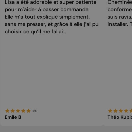
Lisa a été adorable et super patiente
Cheminée 
pour m’aider à passer commande.
conforme 
Elle m’a tout expliqué simplement,
suis ravi
sans me presser, et grâce à elle j’ai pu
installer. 
choisir ce qu’il me fallait.
5/5
Emile B
Théo Kubi