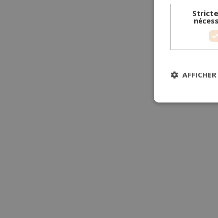
Strict
nécess
AFFICHER