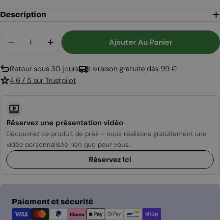
Description
Quantité
Ajouter Au Panier
Diminuer La Quantité Pour Verre De Sécurité Pour
Augmenter La Quantité Pour Verre De Sé
Retour sous 30 jours
Livraison gratuite dès 99 €
4.6 / 5 sur Trustpilot
Réservez une présentation vidéo
Découvrez ce produit de près – nous réalisons gratuitement une
vidéo personnalisée rien que pour vous.
Réservez Ici
Modes
Paiement et sécurité
de