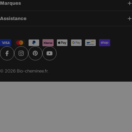
Marques
Assistance
Modes
de
paiement
Facebook
Instagram
Pinterest
YouTube
© 2026
Bio-cheminee.fr
.