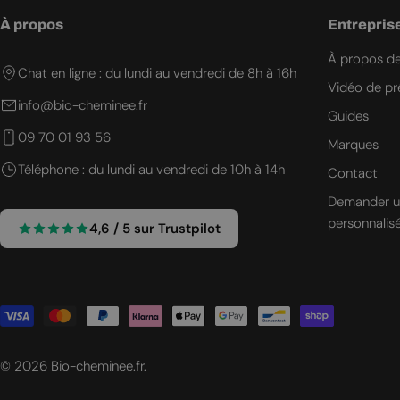
À propos
Entrepris
À propos d
Chat en ligne : du lundi au vendredi de 8h à 16h
Vidéo de pr
info@bio-cheminee.fr
Guides
09 70 01 93 56
Marques
Téléphone : du lundi au vendredi de 10h à 14h
Contact
Demander u
personnalis
4,6 / 5 sur Trustpilot
Modes
de
paiement
© 2026
Bio-cheminee.fr
.