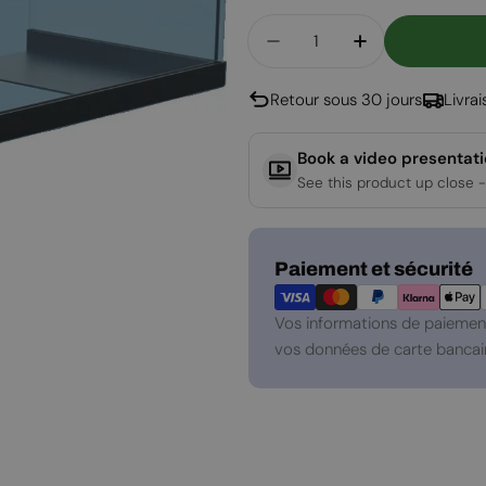
Quantité
Diminuer La Quantité
Augmenter La
Retour sous 30 jours
Livra
Book a video presentat
See this product up close -
Modes
Paiement et sécurité
de
paiement
Vos informations de paiement
vos données de carte bancair