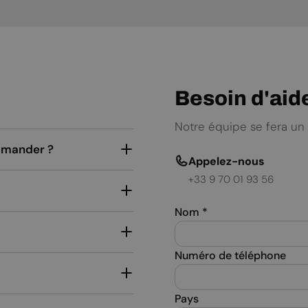
Besoin d'aid
Notre équipe se fera un 
ommander ?
Appelez-nous
+33 9 70 01 93 56
Nom
*
Numéro de téléphone
Pays