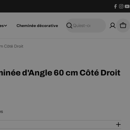
Facebo
Inst
Y
es
Cheminée décorative
Recherche
Pan
m Côté Droit
inée d'Angle 60 cm Côté Droit
es