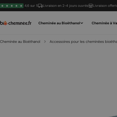
Passer
4,6 sur 5
Livraison en 2-4 jours ouvrés
Livraison offer
au
contenu
Cheminée au Bioéthanol
Cheminée à Va
Cheminée au Bioéthanol
Accessoires pour les cheminées bioéth