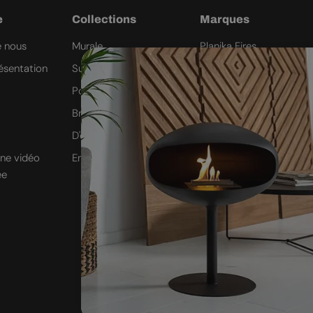
e
Collections
Marques
e nous
Murale
Planika Fires
ésentation
Suspendue
Icon Fires
Poêle
ScandiFlames
Brûleur automatique
Safretti
D'extérieur
Nordlys Denmark
ne vidéo
Encastrable
Westbo of Sweden
ée