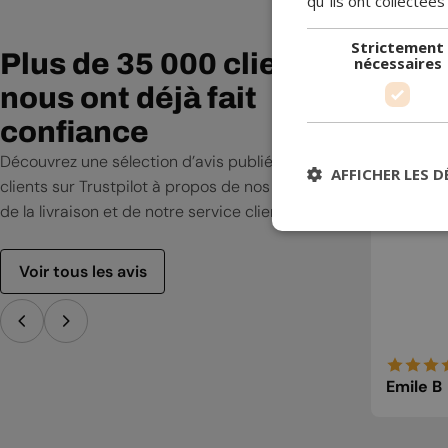
qu"ils ont collectées
m’aider
expliqu
Strictement
Plus de 35 000 clients
nécessaires
elle j’a
nous ont déjà fait
confiance
Découvrez une sélection d’avis publiés par nos
AFFICHER LES D
clients sur Trustpilot à propos de nos produits,
de la livraison et de notre service client.
Voir tous les avis
Emile B