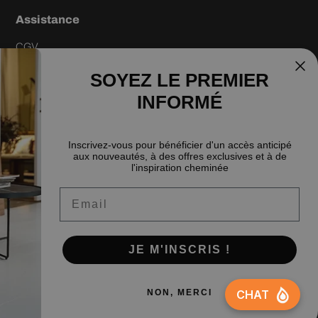
Assistance
CGV
Livraison
SOYEZ LE PREMIER
Garantie du meilleur prix
INFORMÉ
Politique de retour
Politique de confidentialité
Inscrivez-vous pour bénéficier d'un accès anticipé
aux nouveautés, à des offres exclusives et à de
Politique de livraison
l'inspiration cheminée
FAQ
Email
JE M'INSCRIS !
Facebook
Instagram
Pinterest
Yo
NON, MERCI