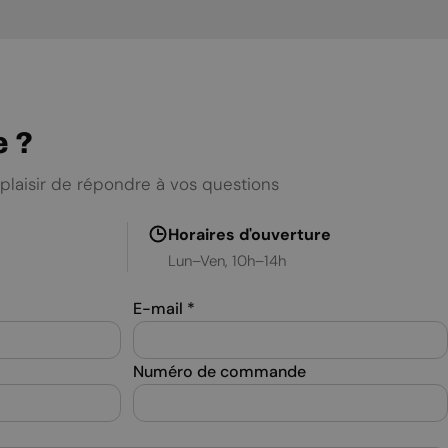
MALTESE
NORWEGIAN
POLISH
PORTUGUESE
e ?
ROMANIAN
RUSSIAN
plaisir de répondre à vos questions
SERBIAN
Horaires d'ouverture
SLOVAK
Lun–Ven, 10h–14h
SLOVENIAN
E-mail
*
SPANISH
SWEDISH
Numéro de commande
TURKISH
UKRAINIAN