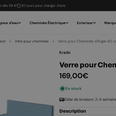
te dès 99 €
30 jours pour changer d'avis
peur d'eau
Cheminée Électrique
Exterieur
Marqu
anol
Vitre pour cheminée
Verre pour Cheminée d'Angle 60 c
Kratki
Verre pour Chem
Prix
169,00€
En stock
régulier
Délai de livraison: 2-4 semain
Description