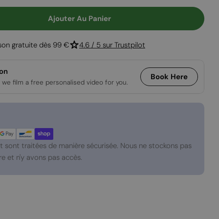
Ajouter Au Panier
 Pour Verre Pour Cheminée D&#39;Angle 60 Cm Côt
 Quantité Pour Verre Pour Cheminée D&#39;Angle
ison gratuite dès 99 €
4.6 / 5 sur Trustpilot
ion
Book Here
 we film a free personalised video for you.
 sont traitées de manière sécurisée. Nous ne stockons pas
e et n'y avons pas accès.