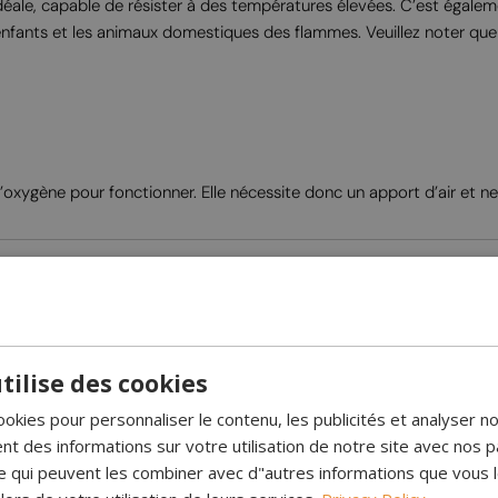
déale, capable de résister à des températures élevées. C’est égalemen
enfants et les animaux domestiques des flammes. Veuillez noter qu
oxygène pour fonctionner. Elle nécessite donc un apport d’air et ne 
tilise des cookies
ookies pour personnaliser le contenu, les publicités et analyser no
 des informations sur votre utilisation de notre site avec nos p
se qui peuvent les combiner avec d"autres informations que vous 
été adorable et super patiente pour
Chemin