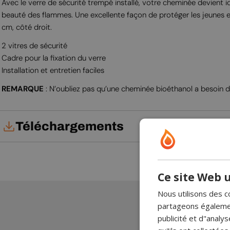
Avec le verre de sécurité trempé installé, votre cheminée devient i
beauté des flammes. Une excellente façon de protéger les jeunes 
cm, côté droit.
2 vitres de sécurité
Cadre pour la fixation du verre
Installation et entretien faciles
REMARQUE
: N’oubliez pas qu’une cheminée bioéthanol a besoin d’
Téléchargements
Notice d'utilisation
Ce site Web u
Nous utilisons des c
partageons également
publicité et d"analy
Lisa a 