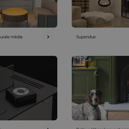
urale média
Supendue