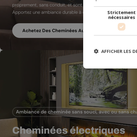
proprement, sans conduit, et sont conçues pour les intérieu
Apportez une ambiance durable à chaque pièce de votre mai
Strictement
nécessaires
Achetez Des Cheminées Au Bioéthanol
AFFICHER LES D
Ambiance de cheminée sans souci, avec ou sans ch
Cheminées électriques