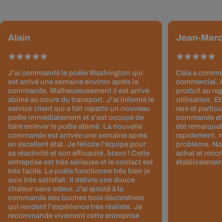
Alain
Jean-Mar
J'ai commandé le poêle Washington qui
Cela a comme
est arrivé une semaine environ après la
commercial. A
commande. Malheureusement il est arrivé
produit au reg
abimé au cours du transport. J'ai informé le
utilisation. Et
service client qui a fait repartir un nouveau
rare et partic
poêle immédiatement et s'est occupé de
commande et l
faire enlever le poêle abimé. La nouvelle
été remarquab
commande est arrivée une semaine après
rapidement, 
en excellent état. Je félicite l'équipe pour
problème. No
sa réactivité et son efficacité, bravo ! Cette
achat et rec
entreprise est très sérieuse et le contact est
établissement
très facile. Le poêle fonctionne très bien je
suis très satisfait. Il délivre une douce
chaleur sans odeur. J'ai ajouté à la
commande des buches bois décoratives
qui rendent l'expérience très réaliste. Je
recommande vivement cette entreprise