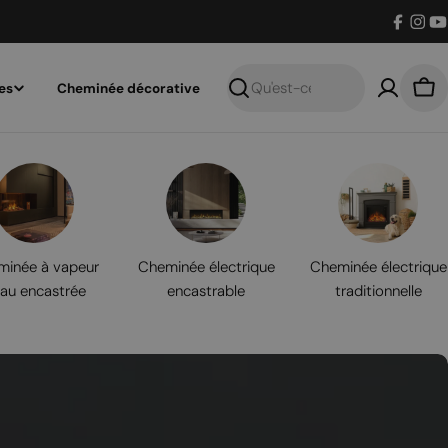
Facebo
Inst
Y
es
Cheminée décorative
Recherche
Pan
inée à vapeur
Cheminée électrique
Cheminée électrique
eau encastrée
encastrable
traditionnelle