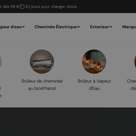
te dès 99 €
30 jours pour changer d'avis
peur d'eau
Cheminée Électrique
Exterieur
Marqu
Brûleur de cheminée
Brûleur à Vapeur
Chem
l
au bioéthanol
d'Eau
d'
e