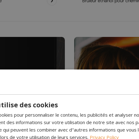
e
Brûleur éthanol pour chemi
Avez-vous déjà vu de
tilise des cookies
ookies pour personnaliser le contenu, les publicités et analyser no
Cheminée 
 des informations sur votre utilisation de notre site avec nos p
se qui peuvent les combiner avec d"autres informations que vous 
l. Elles brûlent
Les cheminées à vapeur d
 lors de votre utilisation de leurs services.
Privacy Policy