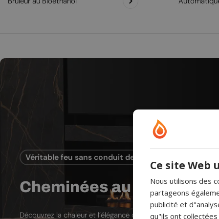
Brûleur au Bioéthanol
Automatiqu
Véritable feu sans conduit de cheminée
Ce site Web u
Nous utilisons des c
Cheminées au bioéthanol
partageons également
publicité et d"analy
Découvrez la chaleur et l’élégance des cheminées au bioéthano
qu"ils ont collectées