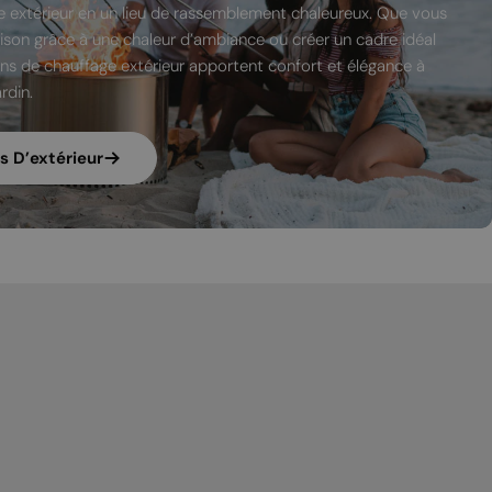
MALTESE
 extérieur en un lieu de rassemblement chaleureux. Que vous
aison grâce à une chaleur d’ambiance ou créer un cadre idéal
NORWEGIAN
ons de chauffage extérieur apportent confort et élégance à
POLISH
rdin.
PORTUGUESE
ROMANIAN
s D’extérieur
RUSSIAN
SERBIAN
SLOVAK
SLOVENIAN
SPANISH
SWEDISH
TURKISH
UKRAINIAN