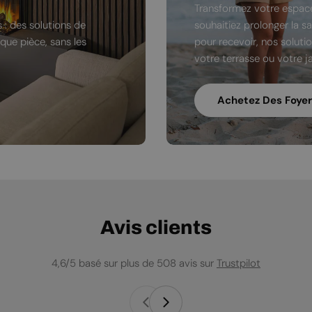
Transformez votre espace
 : des solutions de
souhaitiez prolonger la s
ue pièce, sans les
pour recevoir, nos soluti
votre terrasse ou votre ja
Achetez Des Foyer
Avis clients
4,6/5 basé sur plus de 508 avis sur
Trustpilot