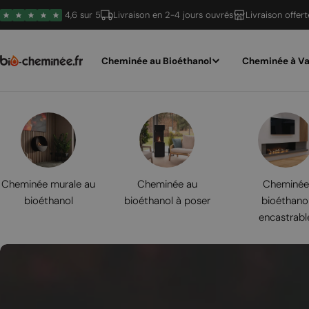
Passer
4,6 sur 5
Livraison en 2-4 jours ouvrés
Livraison offer
au
contenu
Cheminée au Bioéthanol
Cheminée à Va
Cheminée murale au
Cheminée au
Cheminée
bioéthanol
bioéthanol à poser
bioéthano
encastrabl