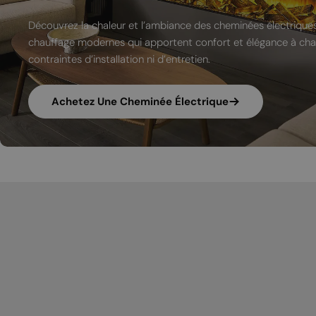
Découvrez la chaleur et l’ambiance des cheminées électriques
chauffage modernes qui apportent confort et élégance à chaq
contraintes d’installation ni d’entretien.
Achetez Une Cheminée Électrique