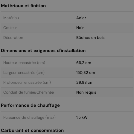
Matériaux et finition
Matériau
Acier
Couleur
Noir
Décoration
Bûches en bois
Dimensions et exigences d'installation
Hauteur encastrée (cm)
66,2 cm
Largeur encastrée (cm)
150,32 cm
Profondeur encastrée (cm)
29,88 cm
Conduit de fumée/Cheminée
Non requis
Performance de chauffage
Puissance de chauffage (max)
1,5 kW
Carburant et consommation