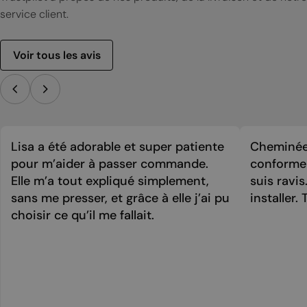
service client.
Voir tous les avis
Lisa a été adorable et super patiente
Cheminée 
pour m’aider à passer commande.
conforme 
Elle m’a tout expliqué simplement,
suis ravi
sans me presser, et grâce à elle j’ai pu
installer. 
choisir ce qu’il me fallait.