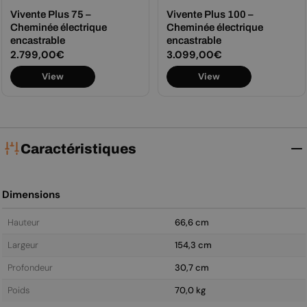
Vivente Plus 75 –
Vivente Plus 100 –
Cheminée électrique
Cheminée électrique
encastrable
encastrable
Prix
2.799,00€
Prix
3.099,00€
View
View
régulier
régulier
Caractéristiques
Dimensions
Hauteur
66,6 cm
Largeur
154,3 cm
Profondeur
30,7 cm
Poids
70,0 kg