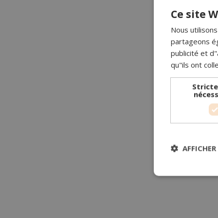
Ce site W
Nous utilisons
partageons ég
publicité et 
qu"ils ont coll
Strict
nécess
AFFICHER