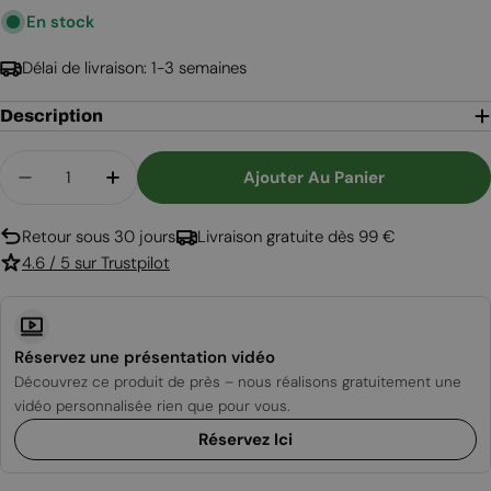
En stock
régulier
Délai de livraison: 1-3 semaines
Description
Quantité
Ajouter Au Panier
Diminuer La Quantité Pour Vivento Plus 150 - C
Augmenter La Quantité Pour Vivento P
Retour sous 30 jours
Livraison gratuite dès 99 €
4.6 / 5 sur Trustpilot
Réservez une présentation vidéo
Découvrez ce produit de près – nous réalisons gratuitement une
vidéo personnalisée rien que pour vous.
Réservez Ici