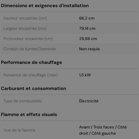
Dimensions et exigences d'installation
Hauteur encastrée (cm)
66,2 cm
Largeur encastrée (cm)
79,14 cm
Profondeur encastrée (cm)
29,88 cm
Conduit de fumée/Cheminée
Non requis
Performance de chauffage
Puissance de chauffage (max)
1,5 kW
Carburant et consommation
Type de combustible
Électricité
Flamme et effets visuels
Avant / Trois faces / Côté
Vue de la flamme
droit / Côté gauche