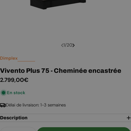
1
/
20
Dimplex
Vivento Plus 75 - Cheminée encastrée
Prix
2.799,00€
En stock
régulier
Délai de livraison: 1-3 semaines
Description
Quantité