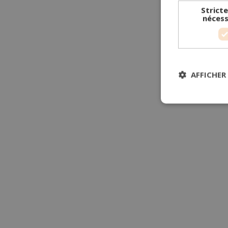
Strict
nécess
AFFICHER