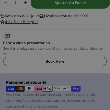
Ajouter Au Panier
Diminuer La Quantité Pour Vivento Plus 75 - Ch
Augmenter La Quantité Pour Vivento P
Retour sous 30 jours
Livraison gratuite dès 99 €
4.6 / 5 sur Trustpilot
Book a video presentation
See this product up close - we film a free personalised video for
you.
Book Here
Modes
Paiement et sécurité
de
paiement
Vos informations de paiement sont traitées de manière
sécurisée. Nous ne stockons pas vos données de carte
bancaire et n'y avons pas accès.