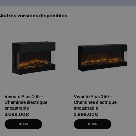
Autres versions disponibles
Vivente Plus 100 –
Vivente Plus 150 –
Cheminée électrique
Cheminée électrique
encastrable
encastrable
Prix
3.099,00€
Prix
3.999,00€
View
View
régulier
régulier